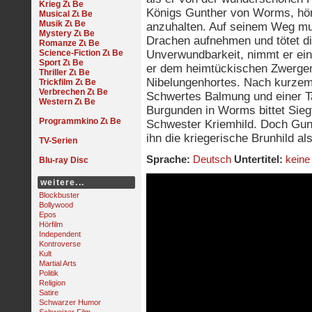
Krieg
Königs Gunther von Worms, hör
Musical
Musik
anzuhalten. Auf seinem Weg mus
Mystery
Drachen aufnehmen und tötet di
Romanze
Science-Fiction
Unverwundbarkeit, nimmt er ei
Sport
er dem heimtückischen Zwergen
Thriller
Nibelungenhortes. Nach kurzem
Trickfilm
Verbrechen
Schwertes Balmung und einer T
Western
Burgunden in Worms bittet Sieg
Programmkino
Schwester Kriemhild. Doch Gunth
ihn die kriegerische Brunhild a
TV-Serien
Sprache:
Deutsch
Untertitel:
keine
Blu-ray Disc
weitere...
Blockbuster
Bollywood
Epos
Hörfilm
Independent
Kontroverse
Kult
Martial Arts
Politik
Religion
Satire
Schwarzer Humor