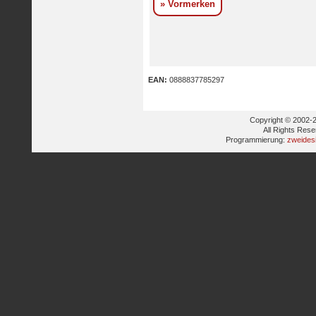
» Vormerken
EAN:
0888837785297
Copyright © 2002-2
All Rights Res
Programmierung:
zweides