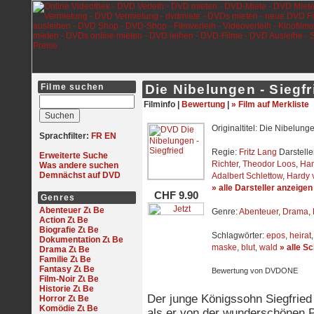
Filme suchen
Die Nibelungen - Siegfr
Filminfo |
Bewertung
|
» Film auf Merkliste
Originaltitel: Die Nibelunge
Sprachfilter:
FR
EN
Regie:
Fritz Lang
Darstelle
Erweiterte Suche
Richter
,
Theodor Loos
,
Han
Was andere suchen
Demnächst auf DVD
Adalbert Schlettow
,
Hardy 
» alle Darsteller anzeigen
CHF 9.90
Genres
Abenteuer
Genre:
Abenteuer
,
Drama
,
Action
Biografie
Schlagwörter:
epos
,
heirat
Dokumentation
maske
,
blut
,
wald
» alle S
Drama
Familie
Fantasy
Bewertung von DVDONE
Film-Noir
Historie
Der junge Königssohn Siegfried
Horror
Komödie
als er von der wunderschönen P