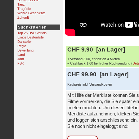
Schweizer Film
Tanz
Tragödie
Wahre Geschichte
Zukunft
Suchkriterien
Top 25 DVD Verleih
Ewige Bestenliste
Darsteller
Regie
CHF 9.90 [an Lager]
Bewertung
Land
Jahr
+ Versand 3.00, entfällt ab 4 Mieten
FSK
− Cashback 1.00 bei früher Rücksendung (
Deta
CHF 99.90 [an Lager]
Kaufpreis inkl. Versandkosten
Mit Hilfe der Merkliste können Sie s
Filme vormerken, die Sie später ei
mieten möchten. Um diesen Titel in
Merkliste aufzunehmen, klicken Sie
und loggen sich anschliessend ein, 
Sie noch nicht eingeloggt sind: