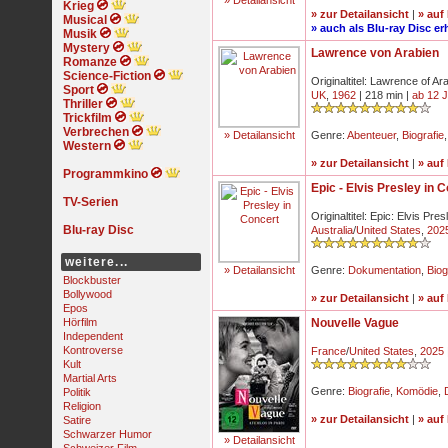
» Detailansicht
Krieg
» zur Detailansicht
|
» auf
Musical
» auch als Blu-ray Disc erh
Musik
Mystery
Lawrence von Arabien
Romanze
Science-Fiction
Originaltitel: Lawrence of Ar
Sport
UK
,
1962
| 218 min |
ab 12 
Thriller
Trickfilm
Verbrechen
» Detailansicht
Genre:
Abenteuer
,
Biografie
Western
» zur Detailansicht
|
» auf
Programmkino
Epic - Elvis Presley in 
TV-Serien
Originaltitel: Epic: Elvis Pre
Blu-ray Disc
Australia
/
United States
,
202
weitere...
» Detailansicht
Genre:
Dokumentation
,
Biog
Blockbuster
Bollywood
» zur Detailansicht
|
» auf
Epos
Hörfilm
Nouvelle Vague
Independent
Kontroverse
France
/
United States
,
2025
Kult
Martial Arts
Genre:
Biografie
,
Komödie
,
Politik
Religion
» zur Detailansicht
|
» auf
Satire
Schwarzer Humor
» Detailansicht