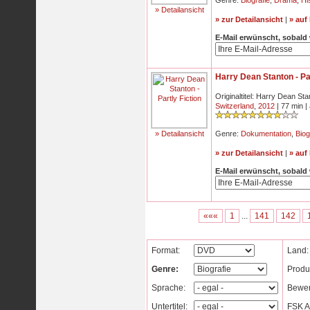
Genre:
Biografie
,
Drama
,
Hi
» Detailansicht
» zur Detailansicht
|
» auf
E-Mail erwünscht, sobald
Harry Dean Stanton - Par
Originaltitel: Harry Dean Sta
Switzerland
,
2012
| 77 min |
» Detailansicht
Genre:
Dokumentation
,
Biog
» zur Detailansicht
|
» auf
E-Mail erwünscht, sobald
«««
1
...
141
142
Format:
Land:
Genre:
Produ
Sprache:
Bewer
Untertitel:
FSK Al