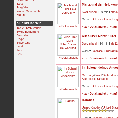
Schweizer Film
Tanz
Marta und der Held von
Tragödie
Wahre Geschichte
Switzerland
,
| 50 min |
ohne 
Zukunft
Genre:
Dokumentation
,
Biog
Suchkriterien
» Detailansicht
» zur Detailansicht
|
» auf
Top 25 DVD Verleih
Ewige Bestenliste
Darsteller
Alles über Martin Suter.
Regie
Bewertung
Switzerland
,
| 90 min |
ab 12
Land
Jahr
Genre:
Biografie
,
Programm
FSK
» Detailansicht
» zur Detailansicht
|
» auf
Im Spiegel deines Ange
Germany
/
Israel
/
Switzerland
Altersbeschränkung
Genre:
Dokumentation
,
Biog
» Detailansicht
» zur Detailansicht
|
» auf
Hamnet
United Kingdom
/
United Stat