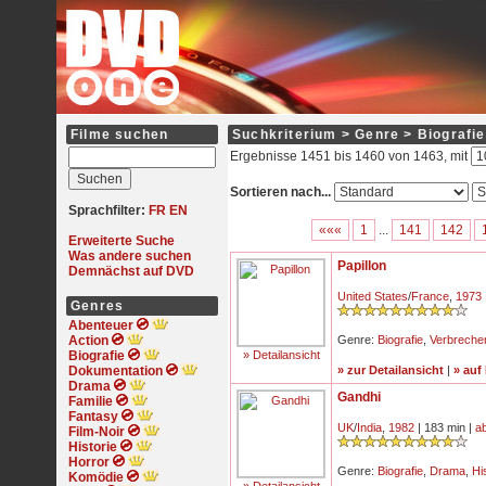
Filme suchen
Suchkriterium > Genre > Biografie
Ergebnisse 1451 bis 1460 von 1463, mit
Sortieren nach...
Sprachfilter:
FR
EN
«««
1
...
141
142
Erweiterte Suche
Was andere suchen
Papillon
Demnächst auf DVD
United States
/
France
,
1973
Genres
Abenteuer
Action
Genre:
Biografie
,
Verbreche
Biografie
» Detailansicht
Dokumentation
» zur Detailansicht
|
» auf
Drama
Gandhi
Familie
Fantasy
UK
/
India
,
1982
| 183 min |
a
Film-Noir
Historie
Horror
Genre:
Biografie
,
Drama
,
Hi
Komödie