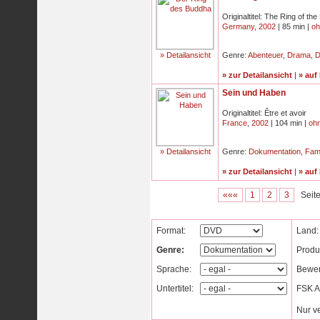
Originaltitel: The Ring of th
Germany
,
2002
| 85 min |
oh
» Detailansicht
Genre:
Abenteuer
,
Drama
,
D
» zur Detailansicht
|
» auf
Sein und Haben
Originaltitel: Être et avoir
France
,
2002
| 104 min |
oh
» Detailansicht
Genre:
Dokumentation
,
Fami
» zur Detailansicht
|
» auf
«««
1
2
3
Seite
Format:
Land:
Genre:
Produ
Sprache:
Bewer
Untertitel:
FSK Al
Nur v