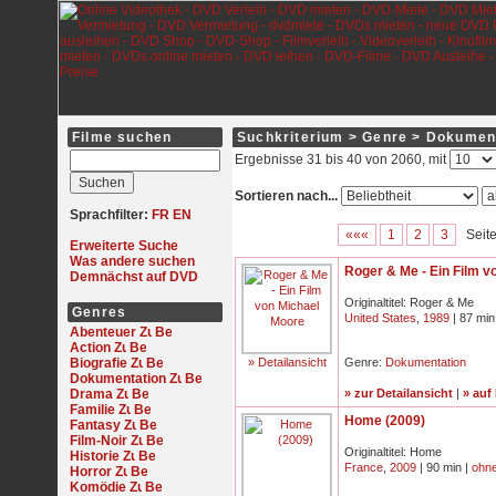
Filme suchen
Suchkriterium > Genre > Dokumen
Ergebnisse 31 bis 40 von 2060, mit
Sortieren nach...
Sprachfilter:
FR
EN
«««
1
2
3
Seite
Erweiterte Suche
Was andere suchen
Roger & Me - Ein Film v
Demnächst auf DVD
Originaltitel: Roger & Me
Genres
United States
,
1989
| 87 min
Abenteuer
Action
Biografie
» Detailansicht
Genre:
Dokumentation
Dokumentation
Drama
» zur Detailansicht
|
» auf
Familie
Home (2009)
Fantasy
Film-Noir
Originaltitel: Home
Historie
France
,
2009
| 90 min |
ohne
Horror
Komödie