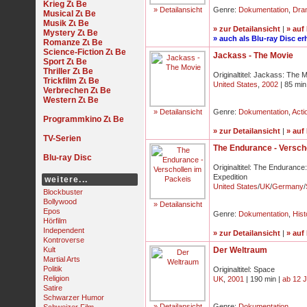
Krieg
» Detailansicht
Genre:
Dokumentation
,
Dra
Musical
Musik
» zur Detailansicht
|
» auf
Mystery
» auch als Blu-ray Disc erh
Romanze
Science-Fiction
Jackass - The Movie
Sport
Thriller
Originaltitel: Jackass: The 
Trickfilm
United States
,
2002
| 85 min
Verbrechen
Western
» Detailansicht
Genre:
Dokumentation
,
Acti
Programmkino
» zur Detailansicht
|
» auf
TV-Serien
The Endurance - Versch
Blu-ray Disc
Originaltitel: The Endurance
Expedition
weitere...
United States
/
UK
/
Germany
/
Blockbuster
Bollywood
» Detailansicht
Epos
Genre:
Dokumentation
,
Hist
Hörfilm
Independent
» zur Detailansicht
|
» auf
Kontroverse
Kult
Der Weltraum
Martial Arts
Politik
Originaltitel: Space
Religion
UK
,
2001
| 190 min |
ab 12 
Satire
Schwarzer Humor
» Detailansicht
Genre:
Dokumentation