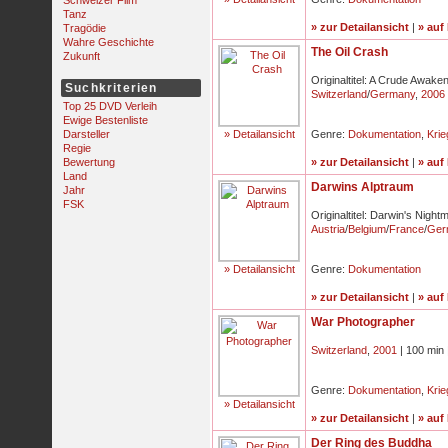
Schweizer Film
Tanz
» zur Detailansicht
|
» auf
Tragödie
Wahre Geschichte
The Oil Crash
Zukunft
Originaltitel: A Crude Awake
Suchkriterien
Switzerland
/
Germany
,
2006
Top 25 DVD Verleih
Ewige Bestenliste
Darsteller
» Detailansicht
Genre:
Dokumentation
,
Krie
Regie
Bewertung
» zur Detailansicht
|
» auf
Land
Darwins Alptraum
Jahr
FSK
Originaltitel: Darwin's Night
Austria
/
Belgium
/
France
/
Ger
» Detailansicht
Genre:
Dokumentation
» zur Detailansicht
|
» auf
War Photographer
Switzerland
,
2001
| 100 min 
Genre:
Dokumentation
,
Krie
» Detailansicht
» zur Detailansicht
|
» auf
Der Ring des Buddha