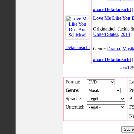
» zur Detailansicht
Love Me Like You D
Originaltitel: Jackie
United States
,
2014
|
»
Detailansicht
Genre:
Drama
,
Musi
» zur Detailansicht
«««
1
2
S
Format:
La
Genre:
Pr
Sprache:
Be
Untertitel:
FS
Nu