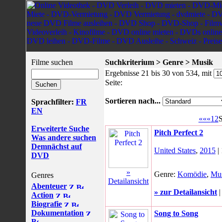
Filme suchen
Suchkriterium > Genre > Musik
Ergebnisse 21 bis 30 von 534, mit
Seite:
Sortieren nach...
Sprachfilter:
FR
EN
«««
1
2
S
Erweiterte Suche
Pitch Perfect 2
Was andere suchen
Demnächst auf
United States
,
2015
|
DVD
»
Genre:
Komödie
,
Mu
Genres
Detailansicht
Abenteuer
» zur Detailansicht
Action
Biografie
Dokumentation
Song to Song