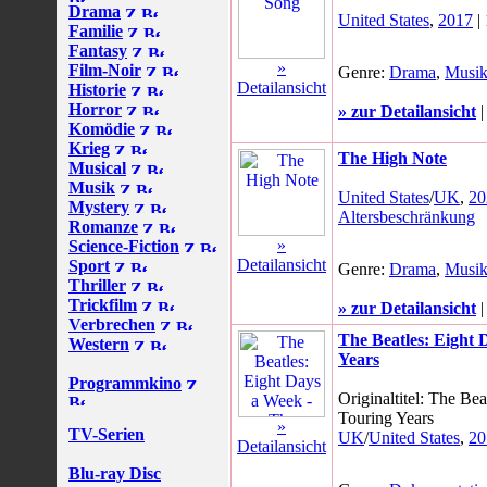
Drama
United States
,
2017
|
Familie
Fantasy
»
Film-Noir
Genre:
Drama
,
Musi
Detailansicht
Historie
Horror
» zur Detailansicht
Komödie
Krieg
The High Note
Musical
Musik
United States
/
UK
,
20
Mystery
Altersbeschränkung
Romanze
»
Science-Fiction
Detailansicht
Sport
Genre:
Drama
,
Musi
Thriller
Trickfilm
» zur Detailansicht
Verbrechen
The Beatles: Eight 
Western
Years
Programmkino
Originaltitel: The Be
Touring Years
»
TV-Serien
UK
/
United States
,
20
Detailansicht
Blu-ray Disc