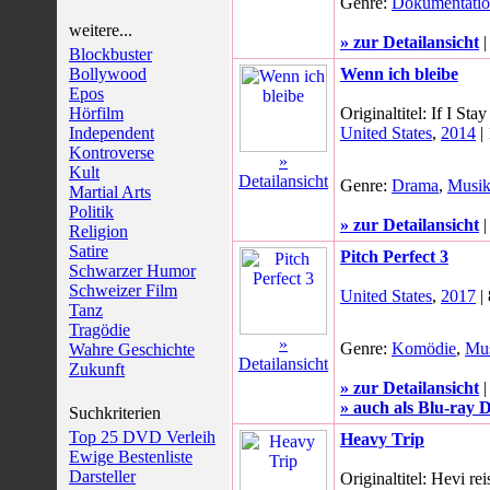
Genre:
Dokumentati
weitere...
» zur Detailansicht
Blockbuster
Bollywood
Wenn ich bleibe
Epos
Hörfilm
Originaltitel: If I Stay
Independent
United States
,
2014
|
Kontroverse
»
Kult
Detailansicht
Genre:
Drama
,
Musi
Martial Arts
Politik
» zur Detailansicht
Religion
Satire
Pitch Perfect 3
Schwarzer Humor
Schweizer Film
United States
,
2017
|
Tanz
Tragödie
»
Genre:
Komödie
,
Mu
Wahre Geschichte
Detailansicht
Zukunft
» zur Detailansicht
» auch als Blu-ray D
Suchkriterien
Top 25 DVD Verleih
Heavy Trip
Ewige Bestenliste
Darsteller
Originaltitel: Hevi rei