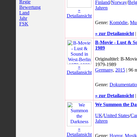
Regie
Finland
/
Norway
/
Bel
Bewertung
Jahren
»
Land
Detailansicht
Jahr
Genre:
Komödie
,
Mu
FSK
» zur Detailansicht
B-Movie - Lust & So
1989
Originaltitel: B-Movi
1979-1989
»
Germany
,
2015
| 96 
Detailansicht
Genre:
Dokumentati
» zur Detailansicht
We Summon the Da
UK
/
United States
/
Ca
Jahren
»
Detailansicht
Genre:
Horror
,
Musik