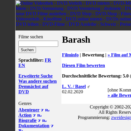
Filme suchen
Barash
Filminfo
|
Bewertung |
» Film auf 
Sprachfilter:
FR
EN
Diesen Film bewerten
Erweiterte Suche
Durchschnittliche Bewertung: 5.0
(
Was andere suchen
Demnächst auf
L. V. / Basel
♂
[ohne Komm
DVD
02.02.2020
» alle Bewe
Genres
Copyright © 2002-202
Abenteuer
All Rights Reser
Action
Programmierung:
zweidesig
Biografie
Dokumentation