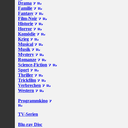
Drama
Familie
Fantasy
Film-Noir
Historie
Horror
Komödie
Krieg
Musical
Musik
Mystery
Romanze
Science-Fiction
Sport
Thriller
Trickfilm
Verbrechen
Western
Programmkino
TV-Serien
Blu-ray Disc