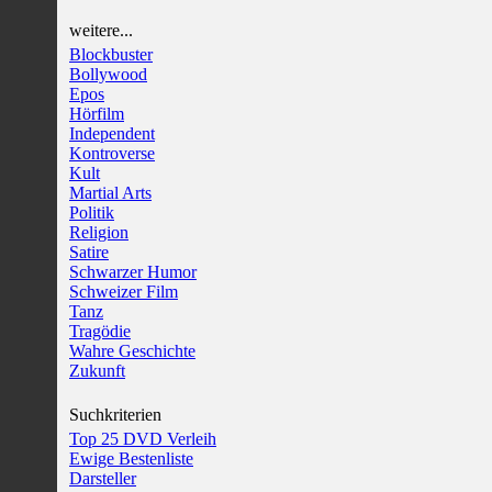
weitere...
Blockbuster
Bollywood
Epos
Hörfilm
Independent
Kontroverse
Kult
Martial Arts
Politik
Religion
Satire
Schwarzer Humor
Schweizer Film
Tanz
Tragödie
Wahre Geschichte
Zukunft
Suchkriterien
Top 25 DVD Verleih
Ewige Bestenliste
Darsteller