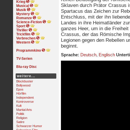
Krieg
Sklaven durch Prätor Crassus i
Musical
Musik
Spartacus das Zeichen zur Rebe
Mystery
Entschluss, mit der ihn liebend
Romanze
Science-Fiction
Landes in ihre Heimatländer zu
Sport
ganzes Heer, um in die Freiheit
Thriller
Crassus, der das Römische Impe
Trickfilm
Verbrechen
Legionen gegen den Rebellen un
Western
beginnt.
Programmkino
Sprache:
Deutsch
,
Englisch
Unterti
TV-Serien
Blu-ray Disc
weitere...
Blockbuster
Bollywood
Epos
Hörfilm
Independent
Kontroverse
Kult
Martial Arts
Politik
Religion
Satire
Schwarzer Humor