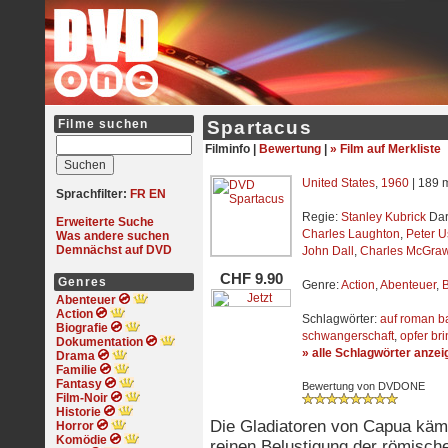
Filme suchen
Spartacus
Filminfo |
Bewertung
|
» Film auf Merkliste
United States
,
1960
| 189 
Sprachfilter:
FR
EN
Regie:
Stanley Kubrick
Dar
Erweiterte Suche
Charles Laughton
,
Peter U
Was andere suchen
Demnächst auf DVD
John Dall
,
Charles McGra
CHF 9.90
Genres
Genre:
Action
,
Abenteuer
,
B
Abenteuer
Action
Schlagwörter:
auf roman b
Biografie
schwangerschaft
,
opfer br
Dokumentation
» alle Schlagwörter anzei
Drama
Familie
Fantasy
Bewertung von DVDONE
Film-Noir
Historie
Die Gladiatoren von Capua kämp
Horror
Komödie
reinen Belustigung der römisch