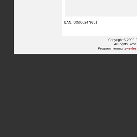
EAN:
5050582479751
Copyright © 2002-2
All Rights Res
Programmierung:
zweides