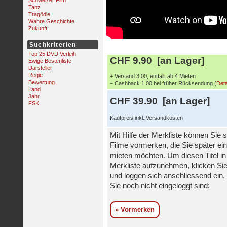
Schweizer Film
Tanz
Tragödie
Wahre Geschichte
Zukunft
Suchkriterien
Top 25 DVD Verleih
CHF 9.90 [an Lager]
Ewige Bestenliste
Darsteller
Regie
+ Versand 3.00, entfällt ab 4 Mieten
Bewertung
− Cashback 1.00 bei früher Rücksendung (
Deta
Land
Jahr
CHF 39.90 [an Lager]
FSK
Kaufpreis inkl. Versandkosten
Mit Hilfe der Merkliste können Sie s
Filme vormerken, die Sie später ei
mieten möchten. Um diesen Titel in
Merkliste aufzunehmen, klicken Sie
und loggen sich anschliessend ein, 
Sie noch nicht eingeloggt sind:
» Vormerken