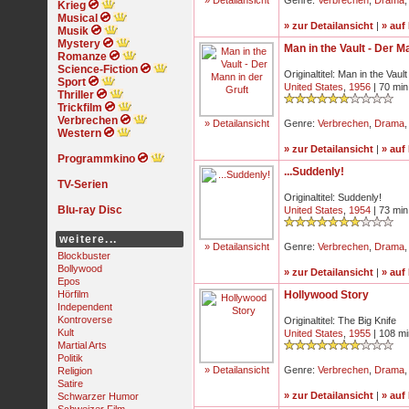
» Detailansicht
Genre:
Verbrechen
,
Drama
Krieg
Musical
» zur Detailansicht
|
» auf
Musik
Mystery
Man in the Vault - Der M
Romanze
Science-Fiction
Originaltitel: Man in the Vault
Sport
United States
,
1956
| 70 min
Thriller
Trickfilm
Verbrechen
» Detailansicht
Genre:
Verbrechen
,
Drama
Western
» zur Detailansicht
|
» auf
Programmkino
...Suddenly!
TV-Serien
Originaltitel: Suddenly!
Blu-ray Disc
United States
,
1954
| 73 min
weitere...
» Detailansicht
Genre:
Verbrechen
,
Drama
Blockbuster
Bollywood
» zur Detailansicht
|
» auf
Epos
Hörfilm
Hollywood Story
Independent
Kontroverse
Originaltitel: The Big Knife
Kult
United States
,
1955
| 108 mi
Martial Arts
Politik
» Detailansicht
Genre:
Verbrechen
,
Drama
Religion
Satire
» zur Detailansicht
|
» auf
Schwarzer Humor