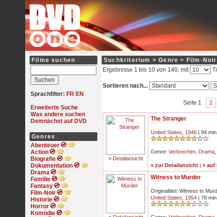
Filme suchen
Suchkriterium > Genre > Film-Noir
Ergebnisse 1 bis 10 von 140, mit
Ti
Sortieren nach...
Sprachfilter:
FR
EN
Seite 1
2
Erweiterte Suche
Was andere suchen
The Stranger
Demnächst auf DVD
United States
,
1946
| 94 min
Genres
Abenteuer
Action
Genre:
Verbrechen
,
Drama
Biografie
» Detailansicht
Dokumentation
» zur Detailansicht
|
» auf
Drama
Witness to Murder
Familie
Fantasy
Originaltitel: Witness to Mur
Film-Noir
United States
,
1954
| 78 min
Historie
Horror
Komödie