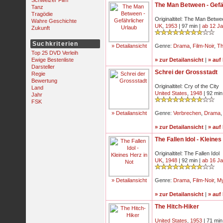
Schweizer Film
The Man Between - Gefä
Tanz
Tragödie
Originaltitel: The Man Betw
Wahre Geschichte
UK
,
1953
| 97 min |
ab 12 J
Zukunft
Suchkriterien
» Detailansicht
Genre:
Drama
,
Film-Noir
,
Th
Top 25 DVD Verleih
Ewige Bestenliste
» zur Detailansicht
|
» auf
Darsteller
Schrei der Grossstadt
Regie
Bewertung
Originaltitel: Cry of the City
Land
United States
,
1948
| 92 min
Jahr
FSK
» Detailansicht
Genre:
Verbrechen
,
Drama
» zur Detailansicht
|
» auf
The Fallen Idol - Kleines
Originaltitel: The Fallen Idol
UK
,
1948
| 92 min |
ab 16 J
» Detailansicht
Genre:
Drama
,
Film-Noir
,
My
» zur Detailansicht
|
» auf
The Hitch-Hiker
United States
,
1953
| 71 min