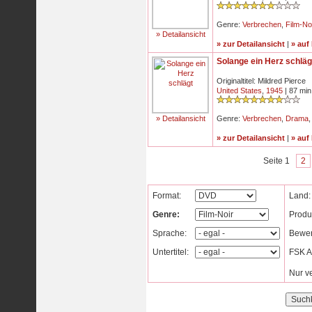
Genre:
Verbrechen
,
Film-No
» Detailansicht
» zur Detailansicht
|
» auf
Solange ein Herz schläg
Originaltitel: Mildred Pierce
United States
,
1945
| 87 min
» Detailansicht
Genre:
Verbrechen
,
Drama
» zur Detailansicht
|
» auf
Seite 1
2
Format:
Land:
Genre:
Produ
Sprache:
Bewer
Untertitel:
FSK Al
Nur v