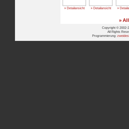
» Detailansicht
» Detailansicht
» Detail
» Al
Copyright © 2002-2
All Rights Res
Programmierung:
zweides