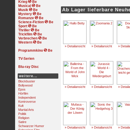
Krieg
Musical
Ab Lager lieferbare Neuh
Musik
Mystery
Romanze
Science-Fiction
Sport
Thriller
Trickfilm
Verbrechen
Western
» Detailansicht
» Detailansicht
» Detail
Programmkino
TV-Serien
Blu-ray Disc
weitere...
Blockbuster
Bollywood
» Detailansicht
» Detailansicht
» Detail
Epos
Hörfilm
Independent
Kontroverse
Kult
Martial Arts
Politik
Religion
Satire
Schwarzer Humor
» Detailansicht
» Detailansicht
» Detail