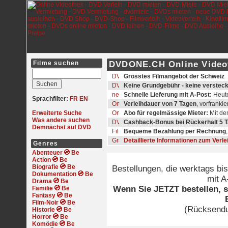
Filme suchen
DVDONE.CH Online Videoth
Grösstes Filmangebot der Schweiz
Keine Grundgebühr - keine verstec
Schnelle Lieferung mit A-Post:
Heute
Sprachfilter:
FR
EN
Verleihdauer von 7 Tagen
, vorfranki
Erweiterte Suche
Abo für regelmässige Mieter:
Mit d
Was andere suchen
Cashback-Bonus bei Rückerhalt 5 T
Demnächst auf DVD
Bequeme Bezahlung per Rechnung
Detaillierte Informationen zum Verl
Genres
Abenteuer
Action
Biografie
Bestellungen, die werktags bi
Dokumentation
mit A
Drama
Wenn Sie JETZT bestellen, s
Familie
Fantasy
Film-Noir
(Rücksendu
Historie
Horror
Komödie