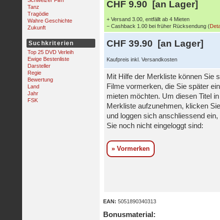
Schweizer Film
CHF 9.90 [an Lager]
Tanz
Tragödie
+ Versand 3.00, entfällt ab 4 Mieten
Wahre Geschichte
− Cashback 1.00 bei früher Rücksendung (
Deta
Zukunft
CHF 39.90 [an Lager]
Suchkriterien
Top 25 DVD Verleih
Ewige Bestenliste
Kaufpreis inkl. Versandkosten
Darsteller
Regie
Mit Hilfe der Merkliste können Sie s
Bewertung
Filme vormerken, die Sie später ei
Land
Jahr
mieten möchten. Um diesen Titel in
FSK
Merkliste aufzunehmen, klicken Sie
und loggen sich anschliessend ein, 
Sie noch nicht eingeloggt sind:
» Vormerken
EAN:
5051890340313
Bonusmaterial: