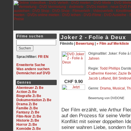
Filme suchen
Joker 2 - Folie à Deux
Filminfo |
Bewertung
|
» Film auf Merkliste
Originaltitel: Joker: Folie 
Sprachfilter:
FR
EN
Jahren
Erweiterte Suche
Regie:
Todd Phillips
Darste
Was andere suchen
Demnächst auf DVD
Catherine Keener
,
Zazie B
Jacob Lofland
,
Bill Smitrov
CHF 9.90
Genres
Abenteuer
Genre:
Drama
,
Musical
,
Thr
Action
Biografie
Bewertung von DVDONE
Dokumentation
Drama
Familie
Der Film erzählt, wie Arthur Fl
Fantasy
auf den Prozess für seine Verb
Film-Noir
Historie
Konflikt mit seiner doppelten Ide
Horror
seiner wahren Liebe, sondern f
Komödie