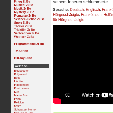
seinem Inneren schlummerte.
Krieg
Musical
Musik
Sprache:
Deutsch
,
Englisch
,
Franz
Mystery
Hörgeschädigte
,
Französisch
,
Hollä
Romanze
Science-Fiction
für Hörgeschädigte
Sport
Thriller
Trickfilm
Verbrechen
Western
Programmkino
TV-Serien
Blu-ray Disc
weitere...
Blockbuster
Bollywood
Epos
Hörfilm
Independent
Kontroverse
Kult
Martial Arts
Politik
Religion
Satire
Schwarzer Humor