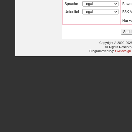
Sprache:
Bewer
Untertitel:
FSK Al
Nur v
Copyright © 2002-2026
All Rights Reserve
Programmierung:
zweidesign