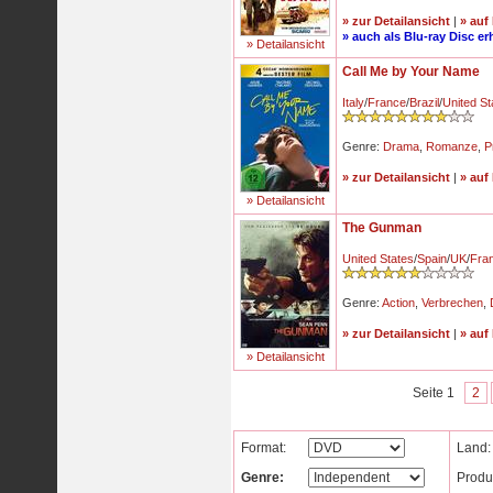
» zur Detailansicht
|
» auf
» auch als Blu-ray Disc erh
» Detailansicht
Call Me by Your Name
Italy
/
France
/
Brazil
/
United St
Genre:
Drama
,
Romanze
,
P
» zur Detailansicht
|
» auf
» Detailansicht
The Gunman
United States
/
Spain
/
UK
/
Fra
Genre:
Action
,
Verbrechen
,
» zur Detailansicht
|
» auf
» Detailansicht
Seite 1
2
Format:
Land:
Genre:
Produ