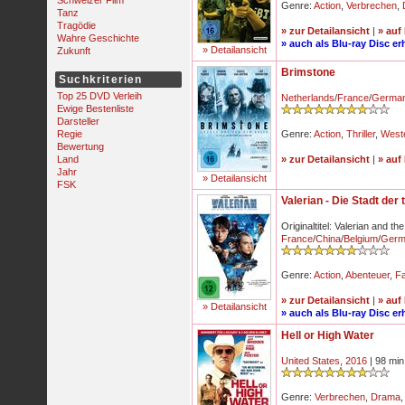
Schweizer Film
Genre:
Action
,
Verbrechen
,
Tanz
Tragödie
» zur Detailansicht
|
» auf
Wahre Geschichte
» auch als Blu-ray Disc erh
» Detailansicht
Zukunft
Brimstone
Suchkriterien
Top 25 DVD Verleih
Netherlands
/
France
/
Germa
Ewige Bestenliste
Darsteller
Regie
Genre:
Action
,
Thriller
,
West
Bewertung
Land
» zur Detailansicht
|
» auf
Jahr
» Detailansicht
FSK
Valerian - Die Stadt der
Originaltitel: Valerian and t
France
/
China
/
Belgium
/
Germ
Genre:
Action
,
Abenteuer
,
F
» zur Detailansicht
|
» auf
» Detailansicht
» auch als Blu-ray Disc erh
Hell or High Water
United States
,
2016
| 98 min
Genre:
Verbrechen
,
Drama