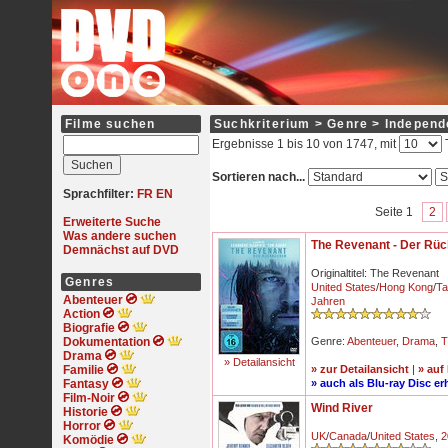
Filme suchen
Suchkriterium > Genre > Independ
Ergebnisse 1 bis 10 von 1747, mit
T
Sortieren nach...
Sprachfilter:
FR
EN
Seite 1
2
Erweiterte Suche
Was andere suchen
The Revenant - Der Rü
Demnächst auf DVD
Originaltitel: The Revenant
Genres
United States
/
Hong Kong
/
Ta
Abenteuer
Jahren
Action
Biografie
Dokumentation
Genre:
Abenteuer
,
Drama
,
T
Drama
» Detailansicht
Familie
» zur Detailansicht
|
» auf
Fantasy
» auch als Blu-ray Disc erh
Film-Noir
Wind River
Historie
Horror
UK
/
Canada
/
United States
,
2
Komödie