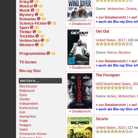
Krieg
Musical
Genre:
Verbrechen
,
Drama
Musik
Mystery
» zur Detailansicht
|
» auf
Romanze
» auch als Blu-ray Disc erh
Science-Fiction
» Detailansicht
Sport
Get Out
Thriller
Trickfilm
United States
,
2017
| 100 mi
Verbrechen
Western
Genre:
Horror
,
Mystery
Programmkino
» zur Detailansicht
|
» auf
TV-Serien
» auch als Blu-ray Disc erh
» Detailansicht
Blu-ray Disc
The Foreigner
weitere...
UK
/
China
/
United States
,
20
Blockbuster
Bollywood
Epos
Genre:
Action
,
Verbrechen
,
Hörfilm
Independent
» zur Detailansicht
|
» auf
Kontroverse
» auch als Blu-ray Disc erh
» Detailansicht
Kult
Martial Arts
Sicario
Politik
Religion
United States
,
2015
| 117 mi
Satire
Schwarzer Humor