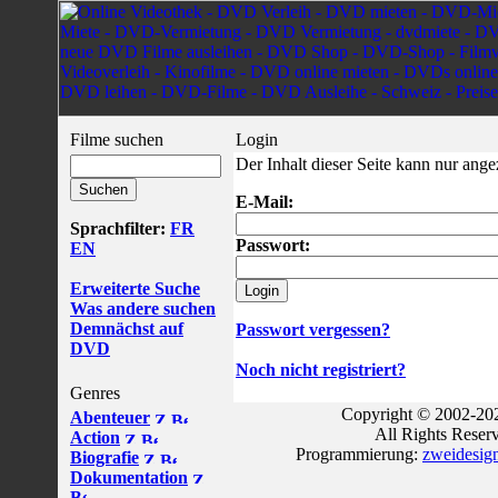
Filme suchen
Login
Der Inhalt dieser Seite kann nur ang
E-Mail:
Sprachfilter:
FR
Passwort:
EN
Erweiterte Suche
Was andere suchen
Demnächst auf
Passwort vergessen?
DVD
Noch nicht registriert?
Genres
Copyright © 2002-202
Abenteuer
All Rights Reser
Action
Programmierung:
zweidesig
Biografie
Dokumentation