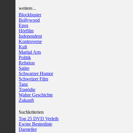
weitere...
Blockbuster
Bollywood
Epos
Hörfilm
Independent
Kontroverse
Kult
Martial Arts
Politik
Religion
Satire
Schwarzer Humor
Schweizer Film
Tanz
Tragödie
Wahre Geschichte
Zukunft
Suchkriterien
Top 25 DVD Verleih
Ewige Bestenliste
Darsteller