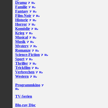
Drama
Familie
Fantasy
Film-Noir
Historie
Horror
Komödie
Krieg
Musical
Musik
Mystery
Romanze
Science-Fiction
Sport
Thriller
Trickfilm
Verbrechen
Western
Programmkino
TV-Serien
Blu-ray Disc