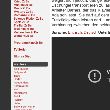
weigert sich jedoch, das gelie
Krieg
Dschungel transportieren zu la
Musical
Musik
Arbeiter Barnes, der das Klavie
Mystery
Ada schliesst: Sie darf auf dem
Romanze
Science-Fiction
Freizügigkeiten leisten darf. La
Sport
Verbindung zwischen den beide
Thriller
Trickfilm
Sprache:
Englisch
,
Deutsch
Unterti
Verbrechen
Western
Programmkino
TV-Serien
Blu-ray Disc
weitere...
Blockbuster
Bollywood
Epos
Hörfilm
Independent
Kontroverse
Kult
Martial Arts
Politik
Religion
Satire
Schwarzer Humor