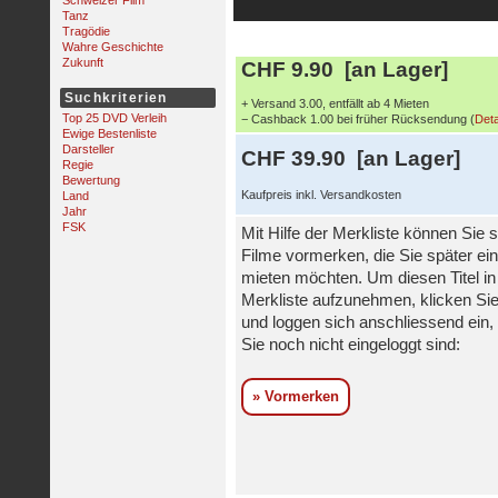
Schweizer Film
Tanz
Tragödie
Wahre Geschichte
Zukunft
CHF 9.90 [an Lager]
Suchkriterien
+ Versand 3.00, entfällt ab 4 Mieten
Top 25 DVD Verleih
− Cashback 1.00 bei früher Rücksendung (
Deta
Ewige Bestenliste
Darsteller
CHF 39.90 [an Lager]
Regie
Bewertung
Kaufpreis inkl. Versandkosten
Land
Jahr
FSK
Mit Hilfe der Merkliste können Sie s
Filme vormerken, die Sie später ei
mieten möchten. Um diesen Titel in
Merkliste aufzunehmen, klicken Sie
und loggen sich anschliessend ein, 
Sie noch nicht eingeloggt sind:
» Vormerken