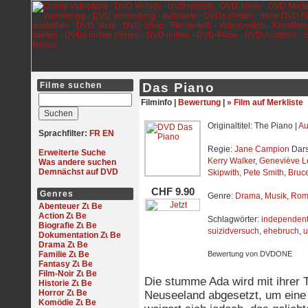
Filme suchen
Das Piano
Filminfo |
Bewertung
|
» Film auf Merkliste
Originaltitel: The Piano |
Au
Sprachfilter:
FR
EN
Regie:
Jane Campion
Dars
Erweiterte Suche
Kerry Walker
,
Geneviève 
Was andere suchen
Demnächst auf DVD
Skipwith
,
Pete Smith
,
Bruce
CHF 9.90
Genres
Genre:
Drama
,
Musik
,
Rom
Abenteuer
Action
Schlagwörter:
independen
Biografie
suizidversuch
,
ehebruch
,
u
Dokumentation
Drama
Familie
Bewertung von DVDONE
Fantasy
Film-Noir
Die stumme Ada wird mit ihrer 
Historie
Horror
Neuseeland abgesetzt, um eine 
Komödie