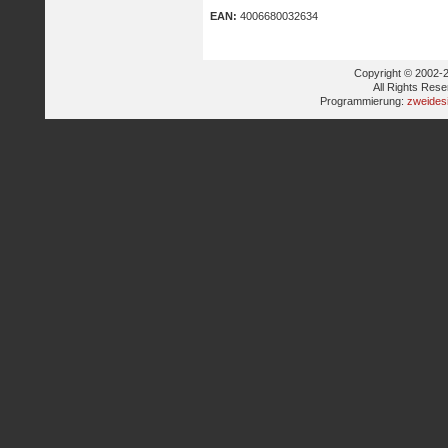
EAN:
4006680032634
Copyright © 2002-2
All Rights Res
Programmierung:
zweides