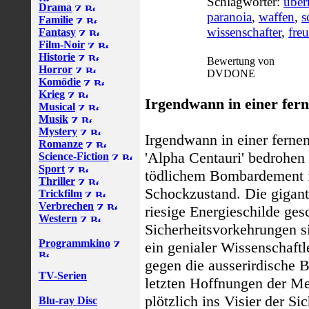
Schlagwörter:
über
Drama
paranoia
,
waffen
,
s
Familie
wissenschafter
,
fre
Fantasy
Film-Noir
Historie
Bewertung von
Horror
DVDONE
Komödie
Krieg
Irgendwann in einer fer
Musical
Musik
Mystery
Irgendwann in einer ferne
Romanze
'Alpha Centauri' bedrohen 
Science-Fiction
Sport
tödlichem Bombardement 
Thriller
Schockzustand. Die gigant
Trickfilm
Verbrechen
riesige Energieschilde ges
Western
Sicherheitsvorkehrungen 
Programmkino
ein genialer Wissenschaftle
gegen die ausserirdische 
TV-Serien
letzten Hoffnungen der M
plötzlich ins Visier der Si
Blu-ray Disc