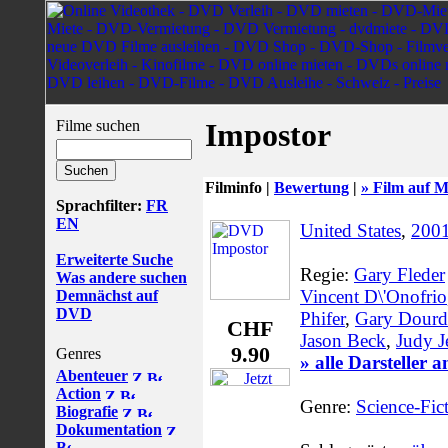
Filme suchen
Impostor
Filminfo |
Bewertung
|
» Film auf M
Sprachfilter:
FR
EN
United States
,
200
Erweiterte Suche
Regie:
Gary Fleder
Was andere suchen
Vincent D\'Onofrio
Demnächst auf
DVD
Phifer
,
Gary Dourd
CHF
Jason Beck
,
Judy J
9.90
Genres
» alle Darsteller 
Abenteuer
Action
Genre:
Science-Fic
Biografie
Dokumentation