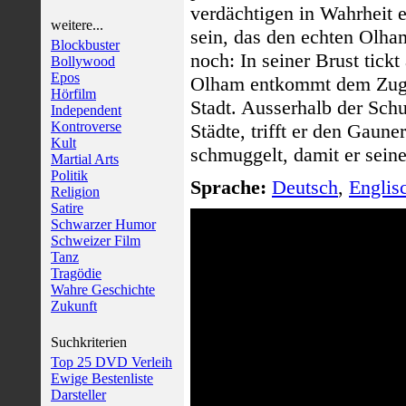
verdächtigen in Wahrheit e
weitere...
sein, das den echten Olha
Blockbuster
noch: In seiner Brust tic
Bollywood
Epos
Olham entkommt dem Zugri
Hörfilm
Stadt. Ausserhalb der Schu
Independent
Kontroverse
Städte, trifft er den Gaune
Kult
schmuggelt, damit er sein
Martial Arts
Politik
Sprache:
Deutsch
,
Englis
Religion
Satire
Schwarzer Humor
Schweizer Film
Tanz
Tragödie
Wahre Geschichte
Zukunft
Suchkriterien
Top 25 DVD Verleih
Ewige Bestenliste
Darsteller