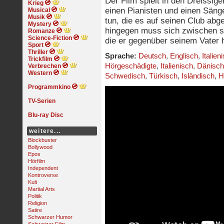
Der Film spielt in den Dreissig
Krieg
einen Pianisten und einen Sän
Musical
Musik
tun, die es auf seinen Club abg
Mystery
hingegen muss sich zwischen se
Romanze
Science-Fiction
die er gegenüber seinem Vater 
Sport
Thriller
Sprache:
Deutsch
,
Englisch
,
Italien
Trickfilm
Hörgeschädigte
,
Italienisch
,
Dänisch
Verbrechen
Western
Schwedisch
,
Türkisch
,
Isländisch
,
H
Programmkino
TV-Serien
Blu-ray Disc
weitere...
Blockbuster
Bollywood
Epos
Hörfilm
Independent
Kontroverse
Kult
Martial Arts
Politik
Religion
Satire
Schwarzer Humor