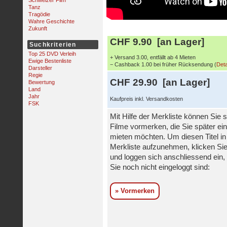
Schweizer Film
Tanz
Tragödie
Wahre Geschichte
Zukunft
CHF 9.90 [an Lager]
Suchkriterien
Top 25 DVD Verleih
+ Versand 3.00, entfällt ab 4 Mieten
Ewige Bestenliste
− Cashback 1.00 bei früher Rücksendung (
Deta
Darsteller
Regie
CHF 29.90 [an Lager]
Bewertung
Land
Jahr
Kaufpreis inkl. Versandkosten
FSK
Mit Hilfe der Merkliste können Sie s
Filme vormerken, die Sie später ei
mieten möchten. Um diesen Titel in
Merkliste aufzunehmen, klicken Sie
und loggen sich anschliessend ein, 
Sie noch nicht eingeloggt sind:
» Vormerken