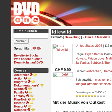
Filme suchen
Idlewild
Filminfo |
Bewertung
|
» Film auf Merkliste
United States
,
2006
| 116 m
Sprachfilter:
FR
EN
Regie:
Bryan Barber
Darste
Erweiterte Suche
Howard
,
Faizon Love
,
Mali
Was andere suchen
Demnächst auf DVD
Jai Parker
,
Bobb\'e J. Tho
CHF 9.90
Genres
Genre:
Verbrechen
,
Drama
Abenteuer
Action
Schlagwörter:
musiker
,
pro
Biografie
fotograf
,
afroamerikanisch
Dokumentation
Drama
Familie
Bewertung von DVDONE
Fantasy
Film-Noir
Mit der Musik von Outkast
Historie
Horror
Komödie