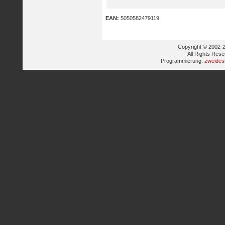
EAN:
5050582479119
Copyright © 2002-2
All Rights Res
Programmierung:
zweides