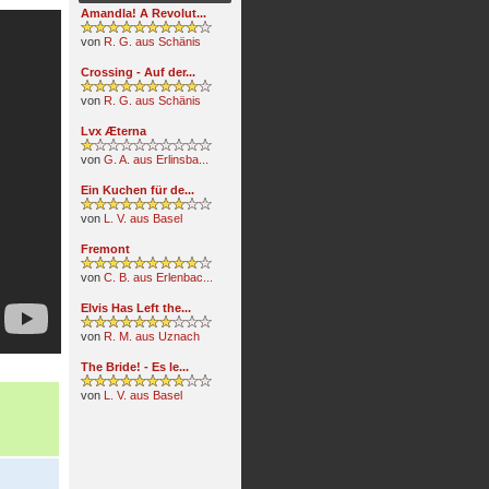
Amandla! A Revolut...
von
R. G. aus Schänis
Crossing - Auf der...
von
R. G. aus Schänis
Lvx Æterna
von
G. A. aus Erlinsba...
Ein Kuchen für de...
von
L. V. aus Basel
Fremont
von
C. B. aus Erlenbac...
Elvis Has Left the...
von
R. M. aus Uznach
The Bride! - Es le...
von
L. V. aus Basel