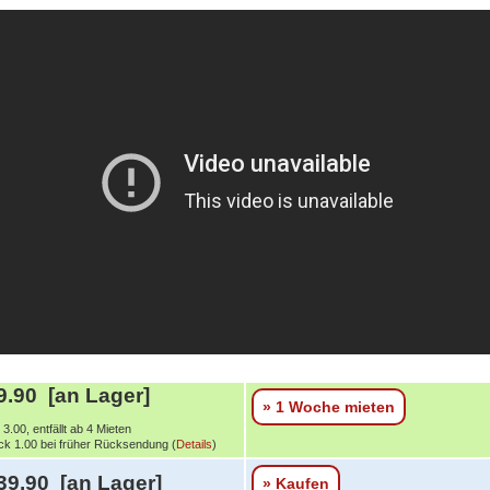
.90 [an Lager]
» 1 Woche mieten
3.00, entfällt ab 4 Mieten
k 1.00 bei früher Rücksendung (
Details
)
39.90 [an Lager]
» Kaufen