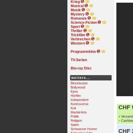
Krieg
Musical
Musik
Mystery
Romanze
Science-Fiction
Sport
Thriller
Trickfilm
Verbrechen
Western
Programmkino
TV-Serien
Blu-ray Disc
weitere...
Blockbuster
Bollywood
Epos
Hörfilm
Independent
Kontroverse
CHF 9
Kult
Martial Arts
Politik
+ Versand 
Religion
− Cashbac
Satire
Schwarzer Humor
CHF 