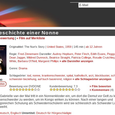
eschichte einer Nonne
ewertung
|
» Film auf Merkliste
Originaltitel: The Nun's Story |
United States
,
1959
| 145 min |
ab 12 Jahren
Regie:
Fred Zinnemann
Darsteller:
Audrey Hepburn
,
Peter Finch
,
Edith Evans
,
Peggy
Dean Jagger
,
Mildred Dunnock
,
Beatrice Straight
,
Patricia Collinge
,
Rosalie Crutchley
White
,
Barbara O\'Neil
,
Margaret Phillips
» alle Darsteller anzeigen
Genre:
Drama
Schlagwörter:
tod
,
nonne
,
krankenschwester
,
spital
,
katholisch
,
arzt
,
blockbuster
,
sc
schwester-beziehung
,
auf buch basierend
,
religion
» alle Schlagwörter anzeigen
90
Bewertung von DVDONE
Kundenbewertung:
7.3
» Film bewerten
» Kommentare
(
4
)
Gabrielle van der Mal tritt in ein Nonnenkloster ein, um dort die Demut vor Gott zu 
kenschwester zu werden, um im Kongo wirken zu können. Nach einer langen und
gsreichen Schulung als Schwesternschülerin wird sie schliesslich als Schwester L
eiht.
eutsch
,
Englisch
Untertitel:
Deutsch für Hörgeschädigte