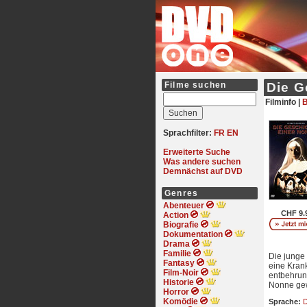
Filme suchen
Die G
Filminfo |
B
Sprachfilter:
FR
EN
Erweiterte Suche
Was andere suchen
Demnächst auf DVD
Genres
Abenteuer
CHF 9.
Action
Biografie
Dokumentation
Drama
Familie
Die junge 
Fantasy
eine Kran
Film-Noir
entbehrun
Historie
Nonne gew
Horror
Komödie
Sprache:
D