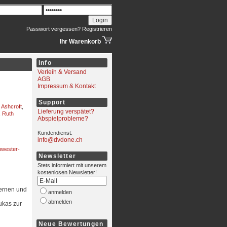
Passwort vergessen?
Registrieren
Ihr Warenkorb
Info
Verleih & Versand
AGB
Impressum & Kontakt
Support
 Ashcroft
,
Lieferung verspätet?
,
Ruth
Abspielprobleme?
Kundendienst:
info@dvdone.ch
hwester-
Newsletter
Stets informiert mit unserem
kostenlosen Newsletter!
lernen und
anmelden
abmelden
ukas zur
Neue Bewertungen