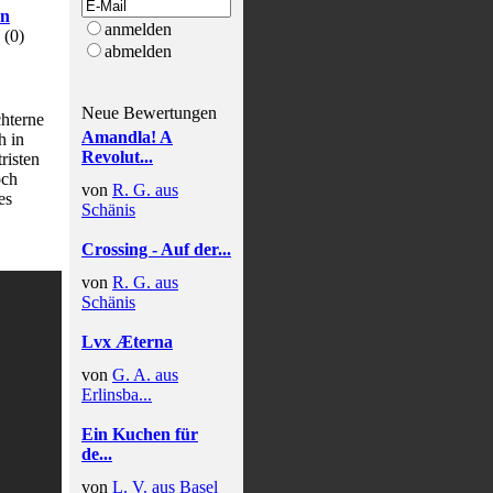
en
anmelden
(
0
)
abmelden
Neue Bewertungen
chterne
Amandla! A
h in
Revolut...
risten
och
von
R. G. aus
es
Schänis
Crossing - Auf der...
von
R. G. aus
Schänis
Lvx Æterna
von
G. A. aus
Erlinsba...
Ein Kuchen für
de...
von
L. V. aus Basel