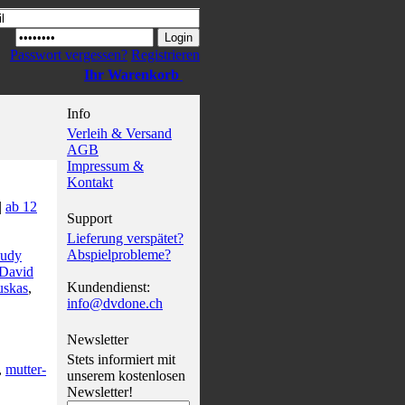
Passwort vergessen?
Registrieren
Ihr Warenkorb
Info
Verleih & Versand
AGB
Impressum &
Kontakt
|
ab 12
Support
Lieferung verspätet?
Abspielprobleme?
Judy
 David
Kundendienst:
uskas
,
info@dvdone.ch
Newsletter
Stets informiert mit
,
mutter-
unserem kostenlosen
Newsletter!