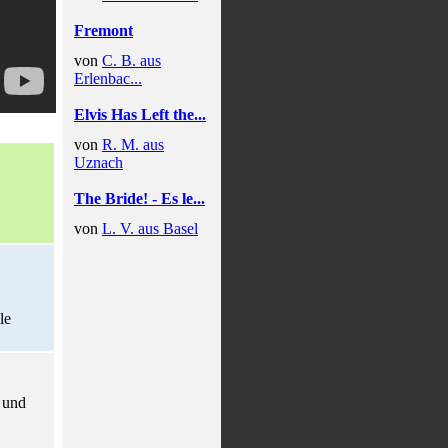
Fremont
von
C. B. aus
Erlenbac...
Elvis Has Left the...
von
R. M. aus
Uznach
The Bride! - Es le...
von
L. V. aus Basel
le
 und