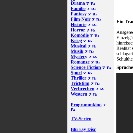
Drama
Familie
Fantasy
Film-Noir
Ein Tra
Historie
Horror
Ausgerec
Komödie
Einzelgä
Krieg
hinreiss
Musical
Realität 
Musik
schlaga
Mystery
Schulthe
Romanze
Science-Fiction
Sprache
Sport
Thriller
Trickfilm
Verbrechen
Western
Programmkino
TV-Serien
Blu-ray Disc