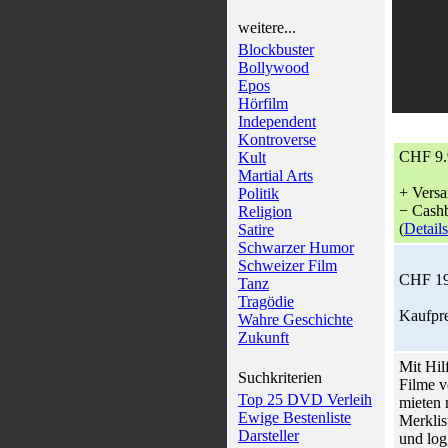
weitere...
Blockbuster
Bollywood
Epos
Hörfilm
Independent
Kontroverse
CHF 9.
Kult
Martial Arts
+ Versa
Politik
− Cashb
Religion
(
Details
Satire
Schwarzer Humor
Schweizer Film
CHF 19
Tanz
Tragödie
Kaufpre
Wahre Geschichte
Zukunft
Mit Hil
Suchkriterien
Filme v
Top 25 DVD Verleih
mieten 
Ewige Bestenliste
Merklis
Darsteller
und log