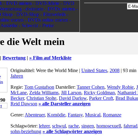
 die Welt mein
 |
Bewertung
|
» Film auf Merkliste
Originaltitel: Were the World Mine |
United States
,
2008
| 93 min 
Jahren
Regie:
Tom Gustafson
Darsteller:
Tanner Cohen
,
Wendy Robie
,
McLane
,
Zelda Williams
,
Jill Larson
,
Ricky Goldman
,
Nathaniel
Becker
,
Christian Stolte
,
David Darlow
,
Parker Croft
,
Brad Buka
.90
Reid Dawson
» alle Darsteller anzeigen
Genre:
Abenteuer
,
Komödie
,
Fantasy
,
Musical
,
Romanze
Schlagwörter:
lehrer
,
schwul
,
rache
,
singen
,
homosexuell
,
fahrrad
sohn-beziehung
» alle Schlagwörter anzeigen