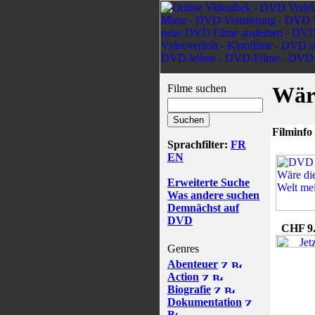
Filme suchen
Wäre
Filminfo
Sprachfilter:
FR
EN
Erweiterte Suche
Was andere suchen
Demnächst auf
DVD
CHF 9
Genres
Abenteuer
Action
Biografie
Dokumentation