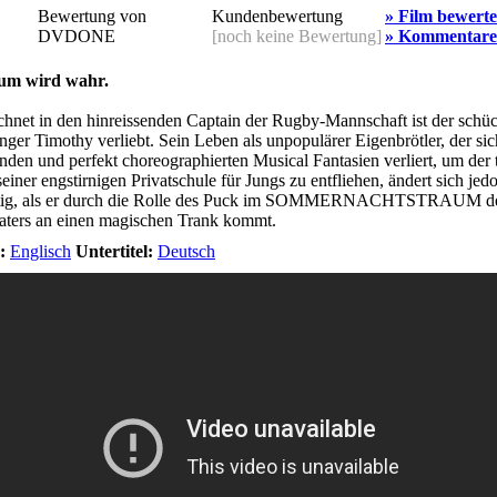
Bewertung von
Kundenbewertung
» Film bewert
DVDONE
[noch keine Bewertung]
» Kommentare
um wird wahr.
hnet in den hinreissenden Captain der Rugby-Mannschaft ist der schü
nger Timothy verliebt. Sein Leben als unpopulärer Eigenbrötler, der sic
enden und perfekt choreographierten Musical Fantasien verliert, um der t
seiner engstirnigen Privatschule für Jungs zu entfliehen, ändert sich jed
rtig, als er durch die Rolle des Puck im SOMMERNACHTSTRAUM d
aters an einen magischen Trank kommt.
:
Englisch
Untertitel:
Deutsch