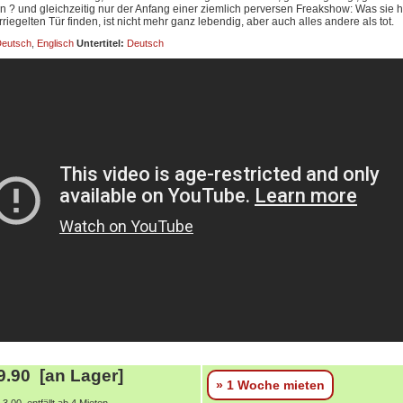
 ? und gleichzeitig nur der Anfang einer ziemlich perversen Freakshow: Was sie hi
riegelten Tür finden, ist nicht mehr ganz lebendig, aber auch alles andere als tot.
eutsch
,
Englisch
Untertitel:
Deutsch
.90 [an Lager]
» 1 Woche mieten