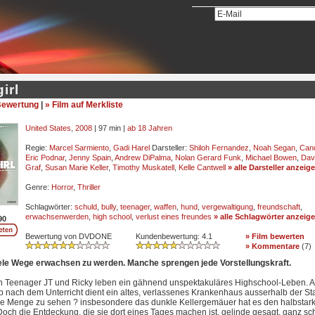
irl
ewertung
|
» Film auf Merkliste
United States
,
2008
| 97 min |
ab 18 Jahren
Regie:
Marcel Sarmiento
,
Gadi Harel
Darsteller:
Shiloh Fernandez
,
Noah Segan
,
Cand
Eric Podnar
,
Jenny Spain
,
Andrew DiPalma
,
Nolan Gerard Funk
,
Michael Bowen
,
Dav
Graf
,
Susan Marie Keller
,
Timothy Muskatell
,
Kelle Cantwell
» alle Darsteller anzeig
Genre:
Horror
,
Thriller
Schlagwörter:
schuld
,
bully
,
teenager
,
waffen
,
hund
,
vergewaltigung
,
freundschaft
,
erwachsenwerden
,
high school
,
verlust eines freundes
» alle Schlagwörter anzeig
90
Bewertung von DVDONE
Kundenbewertung:
4.1
» Film bewerten
» Kommentare
(
7
)
iele Wege erwachsen zu werden. Manche sprengen jede Vorstellungskraft.
n Teenager JT und Ricky leben ein gähnend unspektakuläres Highschool-Leben. A
ib nach dem Unterricht dient ein altes, verlassenes Krankenhaus ausserhalb der Sta
ine Menge zu sehen ? insbesondere das dunkle Kellergemäuer hat es den halbstar
Doch die Entdeckung, die sie dort eines Tages machen ist, gelinde gesagt, ganz s