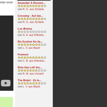
nter einer
Amandla! A Revolut...
von
R. G. aus Schänis
Crossing - Auf der...
von
R. G. aus Schänis
Lvx Æterna
von
G. A. aus Erlinsba...
Ein Kuchen für de...
von
L. V. aus Basel
Fremont
von
C. B. aus Erlenbac...
Elvis Has Left the...
von
R. M. aus Uznach
The Bride! - Es le...
von
L. V. aus Basel