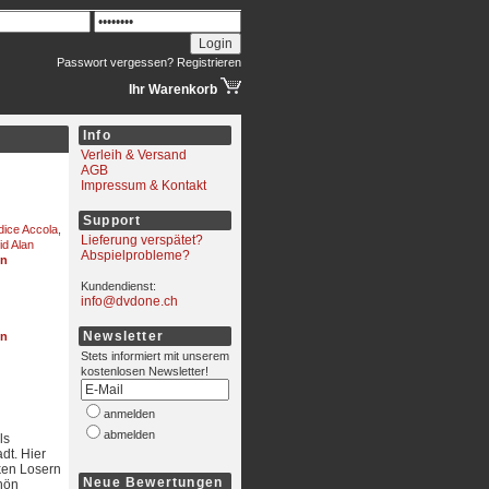
Passwort vergessen?
Registrieren
Ihr Warenkorb
Info
Verleih & Versand
AGB
Impressum & Kontakt
Support
ice Accola
,
Lieferung verspätet?
id Alan
Abspielprobleme?
en
Kundendienst:
info@dvdone.ch
Newsletter
en
Stets informiert mit unserem
kostenlosen Newsletter!
anmelden
abmelden
ls
dt. Hier
ken Losern
Neue Bewertungen
chön