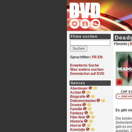
Filme suchen
Deadg
Filminfo |
B
Sprachfilter:
FR
EN
Erweiterte Suche
Was andere suchen
Demnächst auf DVD
Genres
Abenteuer
CHF 9.
Action
Biografie
Dokumentation
Drama
Familie
Es gibt v
Fantasy
Film-Noir
Die beide
Historie
Zeitvertre
Horror
gibt es e
Komödie
angetan. 