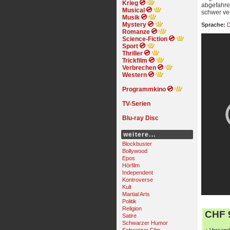
Krieg
abgefahren
Musical
schwer ver
Musik
Mystery
Sprache:
D
Romanze
Science-Fiction
Sport
Thriller
Trickfilm
Verbrechen
Western
Programmkino
TV-Serien
Blu-ray Disc
weitere...
Blockbuster
Bollywood
Epos
Hörfilm
Independent
Kontroverse
Kult
Martial Arts
Politik
Religion
CHF 9
Satire
Schwarzer Humor