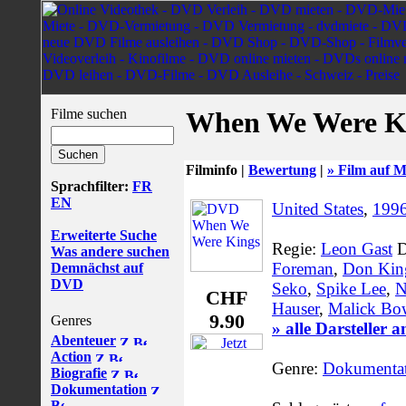
Filme suchen
When We Were K
Filminfo |
Bewertung
|
» Film auf M
Sprachfilter:
FR
EN
United States
,
199
Erweiterte Suche
Regie:
Leon Gast
D
Was andere suchen
Foreman
,
Don Kin
Demnächst auf
DVD
Seko
,
Spike Lee
,
N
CHF
Hauser
,
Malick Bo
9.90
Genres
» alle Darsteller 
Abenteuer
Action
Genre:
Dokumenta
Biografie
Dokumentation