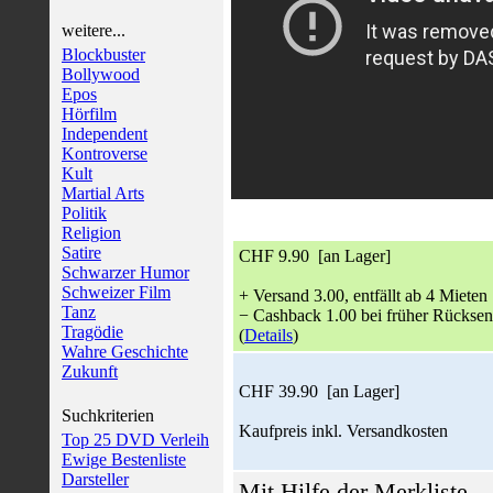
weitere...
Blockbuster
Bollywood
Epos
Hörfilm
Independent
Kontroverse
Kult
Martial Arts
Politik
Religion
Satire
CHF 9.90 [an Lager]
Schwarzer Humor
Schweizer Film
+ Versand 3.00, entfällt ab 4 Mieten
Tanz
− Cashback 1.00 bei früher Rückse
Tragödie
(
Details
)
Wahre Geschichte
Zukunft
CHF 39.90 [an Lager]
Suchkriterien
Kaufpreis inkl. Versandkosten
Top 25 DVD Verleih
Ewige Bestenliste
Darsteller
Mit Hilfe der Merkliste