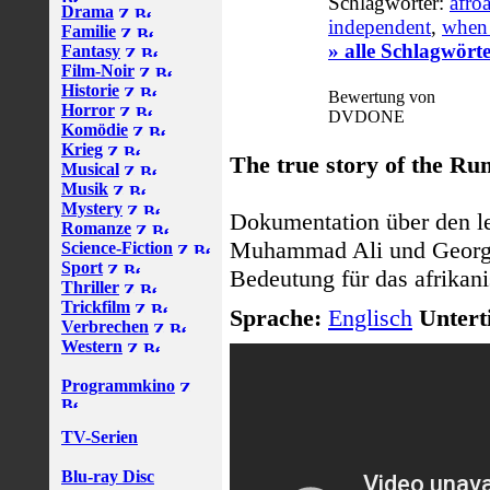
Schlagwörter:
afro
Drama
independent
,
when 
Familie
» alle Schlagwört
Fantasy
Film-Noir
Historie
Bewertung von
Horror
DVDONE
Komödie
Krieg
The true story of the Rum
Musical
Musik
Mystery
Dokumentation über den 
Romanze
Muhammad Ali und George
Science-Fiction
Sport
Bedeutung für das afrikani
Thriller
Trickfilm
Sprache:
Englisch
Unterti
Verbrechen
Western
Programmkino
TV-Serien
Blu-ray Disc