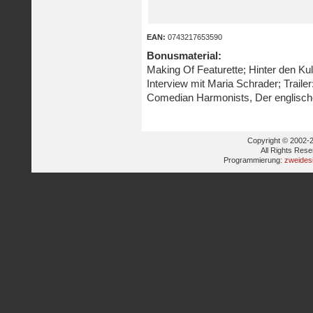
EAN:
0743217653590
Bonusmaterial:
Making Of Featurette; Hinter den Kul
Interview mit Maria Schrader; Traile
Comedian Harmonists, Der englische
Copyright © 2002-2
All Rights Res
Programmierung:
zweides