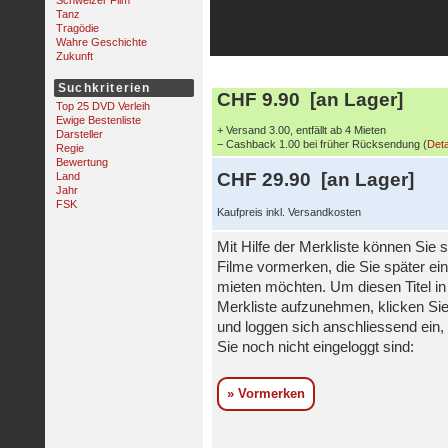
Schweizer Film
Tanz
Tragödie
Wahre Geschichte
Zukunft
Suchkriterien
CHF 9.90 [an Lager]
Top 25 DVD Verleih
Ewige Bestenliste
+ Versand 3.00, entfällt ab 4 Mieten
Darsteller
− Cashback 1.00 bei früher Rücksendung (
Deta
Regie
Bewertung
CHF 29.90 [an Lager]
Land
Jahr
FSK
Kaufpreis inkl. Versandkosten
Mit Hilfe der Merkliste können Sie s
Filme vormerken, die Sie später ei
mieten möchten. Um diesen Titel in
Merkliste aufzunehmen, klicken Sie
und loggen sich anschliessend ein, 
Sie noch nicht eingeloggt sind:
» Vormerken