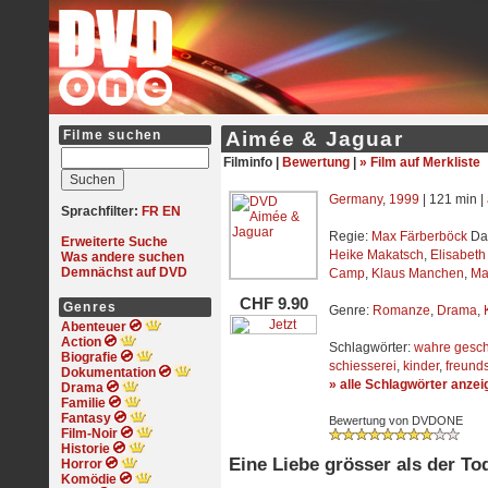
Filme suchen
Aimée & Jaguar
Filminfo |
Bewertung
|
» Film auf Merkliste
Germany
,
1999
| 121 min |
Sprachfilter:
FR
EN
Regie:
Max Färberböck
Dar
Erweiterte Suche
Heike Makatsch
,
Elisabet
Was andere suchen
Demnächst auf DVD
Camp
,
Klaus Manchen
,
Ma
CHF 9.90
Genres
Genre:
Romanze
,
Drama
,
Abenteuer
Action
Schlagwörter:
wahre gesch
Biografie
schiesserei
,
kinder
,
freund
Dokumentation
» alle Schlagwörter anzei
Drama
Familie
Fantasy
Bewertung von DVDONE
Film-Noir
Historie
Eine Liebe grösser als der To
Horror
Komödie