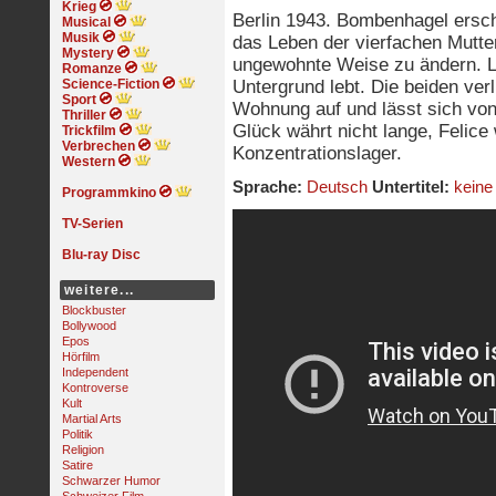
Krieg
Berlin 1943. Bombenhagel erschü
Musical
Musik
das Leben der vierfachen Mutte
Mystery
ungewohnte Weise zu ändern. Lil
Romanze
Science-Fiction
Untergrund lebt. Die beiden verli
Sport
Wohnung auf und lässt sich vo
Thriller
Glück währt nicht lange, Felice
Trickfilm
Verbrechen
Konzentrationslager.
Western
Sprache:
Deutsch
Untertitel:
keine
Programmkino
TV-Serien
Blu-ray Disc
weitere...
Blockbuster
Bollywood
Epos
Hörfilm
Independent
Kontroverse
Kult
Martial Arts
Politik
Religion
Satire
Schwarzer Humor