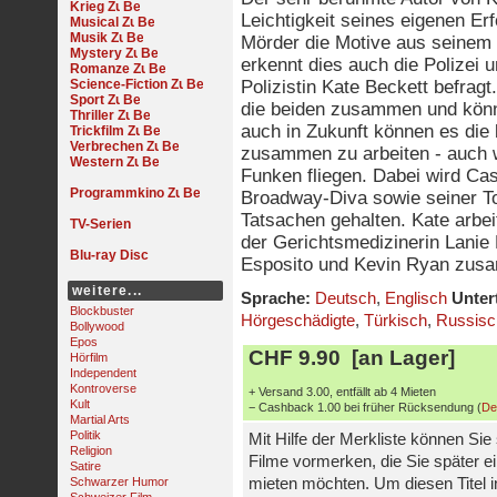
Krieg
Leichtigkeit seines eigenen Erf
Musical
Musik
Mörder die Motive aus seinem 
Mystery
erkennt dies auch die Polizei 
Romanze
Science-Fiction
Polizistin Kate Beckett befragt
Sport
die beiden zusammen und könn
Thriller
auch in Zukunft können es die 
Trickfilm
Verbrechen
zusammen zu arbeiten - auch 
Western
Funken fliegen. Dabei wird Cas
Programmkino
Broadway-Diva sowie seiner To
Tatsachen gehalten. Kate arb
TV-Serien
der Gerichtsmedizinerin Lanie
Blu-ray Disc
Esposito und Kevin Ryan zus
weitere...
Sprache:
Deutsch
,
Englisch
Untert
Blockbuster
Hörgeschädigte
,
Türkisch
,
Russisc
Bollywood
Epos
CHF 9.90 [an Lager]
Hörfilm
Independent
Kontroverse
+ Versand 3.00, entfällt ab 4 Mieten
Kult
− Cashback 1.00 bei früher Rücksendung (
De
Martial Arts
Politik
Mit Hilfe der Merkliste können Sie
Religion
Filme vormerken, die Sie später e
Satire
Schwarzer Humor
mieten möchten. Um diesen Titel i