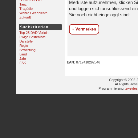
Schweizer Film
Merkliste aufzunehmen, klicken Si
Tanz
und loggen sich anschliessend ein,
Tragödie
Wahre Geschichte
Sie noch nicht eingeloggt sind:
Zukunft
Suchkriterien
» Vormerken
Top 25 DVD Verleih
Ewige Bestenliste
Darsteller
Regie
Bewertung
Land
Jahr
EAN:
8717418292546
FSK
Copyright © 2002-2
All Rights Res
Programmierung:
zweides