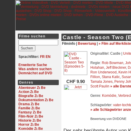
Filme suchen
Castle - Season Two (
Filminfo |
Bewertung
|
» Film auf Merkliste
Originaltitel: Castle |
Unit
Sprachfilter:
FR
EN
Regie:
Rob Bowman
,
Joh
Erweiterte Suche
Holahan
,
Jeff Bleckner
,
Da
Was andere suchen
Ron Underwood
,
Kevin 
Demnächst auf DVD
Fillion
,
Stana Katic
,
Susan
CHF 9.90
Tamala Jones
,
Penny Jo
Genres
Scott Paulin
» alle Darst
Abenteuer
Action
Genre:
Komödie
,
Verbre
Biografie
Dokumentation
Drama
Schlagwörter:
vater-toch
Familie
» alle Schlagwörter anz
Fantasy
Film-Noir
Bewertung von DVDONE
Historie
Horror
Komödie
Der sehr berühmte Autor von Kr