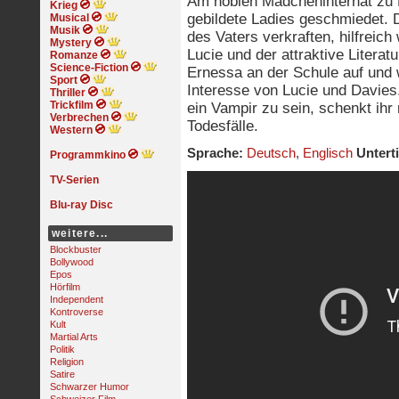
Am noblen Mädcheninternat zu
Krieg
gebildete Ladies geschmiedet. 
Musical
Musik
des Vaters verkraften, hilfreic
Mystery
Lucie und der attraktive Literat
Romanze
Science-Fiction
Ernessa an der Schule auf und
Sport
Interesse von Lucie und Davies.
Thriller
Trickfilm
ein Vampir zu sein, schenkt ihr
Verbrechen
Todesfälle.
Western
Sprache:
Deutsch
,
Englisch
Unterti
Programmkino
TV-Serien
Blu-ray Disc
weitere...
Blockbuster
Bollywood
Epos
Hörfilm
Independent
Kontroverse
Kult
Martial Arts
Politik
Religion
Satire
Schwarzer Humor