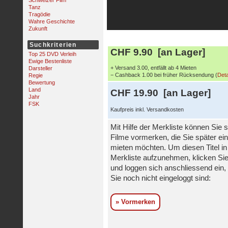
Schweizer Film
Tanz
Tragödie
Wahre Geschichte
Zukunft
Suchkriterien
CHF 9.90 [an Lager]
Top 25 DVD Verleih
Ewige Bestenliste
+ Versand 3.00, entfällt ab 4 Mieten
Darsteller
− Cashback 1.00 bei früher Rücksendung (
Deta
Regie
Bewertung
Land
CHF 19.90 [an Lager]
Jahr
FSK
Kaufpreis inkl. Versandkosten
Mit Hilfe der Merkliste können Sie s
Filme vormerken, die Sie später ei
mieten möchten. Um diesen Titel in
Merkliste aufzunehmen, klicken Sie
und loggen sich anschliessend ein, 
Sie noch nicht eingeloggt sind:
» Vormerken