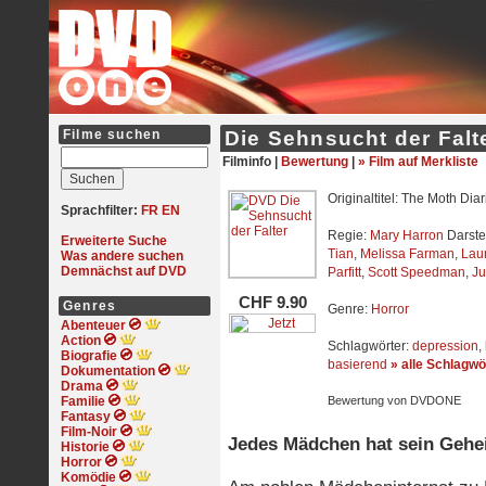
Filme suchen
Die Sehnsucht der Falt
Filminfo |
Bewertung
|
» Film auf Merkliste
Originaltitel: The Moth Diar
Sprachfilter:
FR
EN
Regie:
Mary Harron
Darste
Erweiterte Suche
Tian
,
Melissa Farman
,
Lau
Was andere suchen
Demnächst auf DVD
Parfitt
,
Scott Speedman
,
Ju
CHF 9.90
Genres
Genre:
Horror
Abenteuer
Action
Schlagwörter:
depression
,
Biografie
basierend
» alle Schlagwö
Dokumentation
Drama
Familie
Bewertung von DVDONE
Fantasy
Film-Noir
Jedes Mädchen hat sein Gehe
Historie
Horror
Komödie