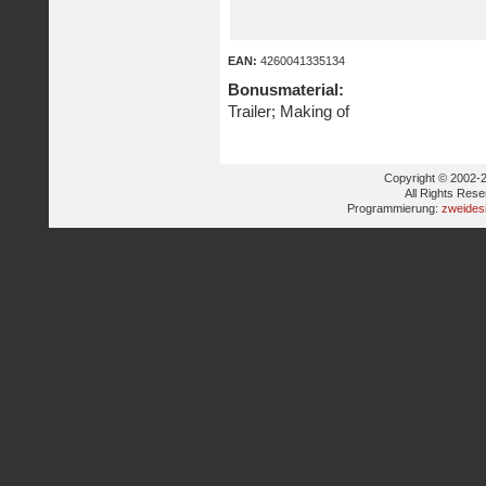
EAN:
4260041335134
Bonusmaterial:
Trailer; Making of
Copyright © 2002-2
All Rights Res
Programmierung:
zweides