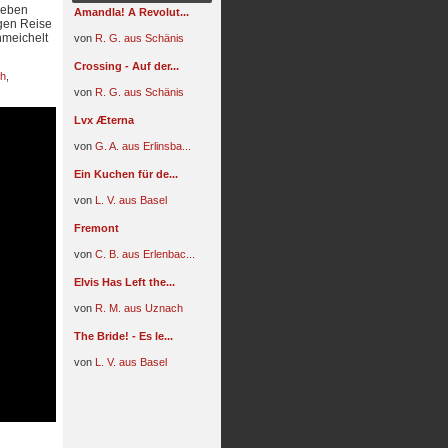
 Leben
Amandla! A Revolut...
ngen Reise
chmeichelt
von
R. G. aus Schänis
Crossing - Auf der...
ch
,
von
R. G. aus Schänis
Lvx Æterna
von
G. A. aus Erlinsba...
Ein Kuchen für de...
von
L. V. aus Basel
Fremont
von
C. B. aus Erlenbac...
Elvis Has Left the...
von
R. M. aus Uznach
The Bride! - Es le...
von
L. V. aus Basel