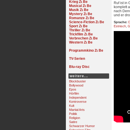
Krieg
Ruf ist in
Musical
komplett a
Musik
nach Denve
Mystery
und er dro
Romanze
Science-Fiction
Sprache:
D
Sport
Estnisch
,
G
Thriller
Trickfilm
Verbrechen
Western
Programmkino
TV-Serien
Blu-ray Disc
weitere...
Blockbuster
Bollywood
Epos
Hörfilm
Independent
Kontroverse
Kult
Martial Arts
Politik
Religion
Satire
Schwarzer Humor