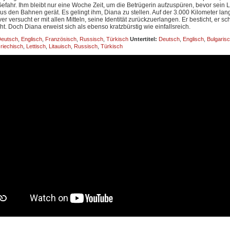
 Gefahr. Ihm bleibt nur eine Woche Zeit, um die Betrügerin aufzuspüren, bevor sein
us den Bahnen gerät. Es gelingt ihm, Diana zu stellen. Auf der 3.000 Kilometer la
r versucht er mit allen Mitteln, seine Identität zurückzuerlangen. Er besticht, er s
ht. Doch Diana erweist sich als ebenso kratzbürstig wie einfallsreich.
eutsch
,
Englisch
,
Französisch
,
Russisch
,
Türkisch
Untertitel:
Deutsch
,
Englisch
,
Bulgaris
riechisch
,
Lettisch
,
Litauisch
,
Russisch
,
Türkisch