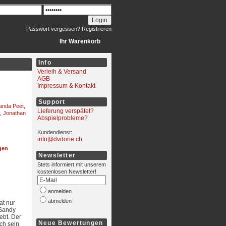
Passwort vergessen?
Registrieren
Ihr Warenkorb
Info
Verleih & Versand
AGB
Impressum & Kontakt
Support
nda Peet
,
Lieferung verspätet?
,
Jonathan
Abspielprobleme?
Kundendienst:
info@dvdone.ch
gen
Newsletter
Stets informiert mit unserem
kostenlosen Newsletter!
anmelden
abmelden
at nur
 Sandy
ebt. Der
Neue Bewertungen
ch sein