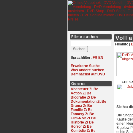
Filme suchen
Voll 
Filminfo |
B
Sprachfilter:
FR
EN
Erweiterte Suche
Was andere suchen
Demnächst auf DVD
CHF 9.
Genres
Abenteuer
Action
Biografie
Dokumentation
Drama
Sie hat di
Familie
Fantasy
Die Shopp
Film-Noir
Kaufleiden
Historie
einen klei
Horror
Bigelow P
Komödie
echte Sand