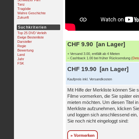
Schweizer Film
Tanz
Tragödie
Wahre Geschichte
Zukunft
Suchkriterien
Top 25 DVD Verleih
Ewige Bestenliste
Darsteller
CHF 9.90 [an Lager]
Regie
Bewertung
+ Versand 3.00, entfällt ab 4 Mieten
Land
− Cashback 1.00 bei früher Rücksendung (
Deta
Jahr
FSK
CHF 19.90 [an Lager]
Kaufpreis inkl. Versandkosten
Mit Hilfe der Merkliste können Sie s
Filme vormerken, die Sie später ei
mieten möchten. Um diesen Titel in
Merkliste aufzunehmen, klicken Sie
und loggen sich anschliessend ein, 
Sie noch nicht eingeloggt sind:
» Vormerken