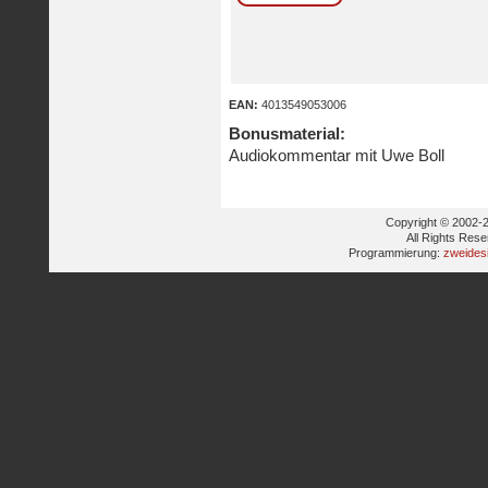
EAN:
4013549053006
Bonusmaterial:
Audiokommentar mit Uwe Boll
Copyright © 2002-2
All Rights Res
Programmierung:
zweides