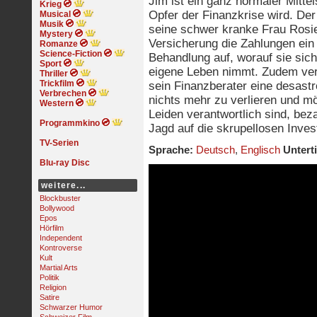
Jim ist ein ganz normaler Mitte
Krieg
Opfer der Finanzkrise wird. De
Musical
Musik
seine schwer kranke Frau Rosie
Mystery
Versicherung die Zahlungen ein
Romanze
Science-Fiction
Behandlung auf, worauf sie sic
Sport
eigene Leben nimmt. Zudem verli
Thriller
Trickfilm
sein Finanzberater eine desastr
Verbrechen
nichts mehr zu verlieren und mö
Western
Leiden verantwortlich sind, bez
Programmkino
Jagd auf die skrupellosen Inves
TV-Serien
Sprache:
Deutsch
,
Englisch
Unterti
Blu-ray Disc
weitere...
Blockbuster
Bollywood
Epos
Hörfilm
Independent
Kontroverse
Kult
Martial Arts
Politik
Religion
Satire
Schwarzer Humor