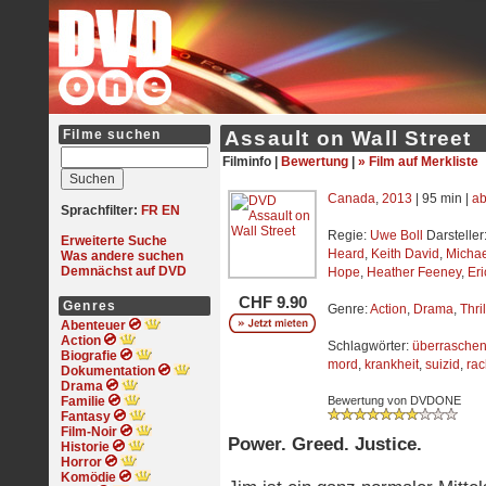
Filme suchen
Assault on Wall Street
Filminfo |
Bewertung
|
» Film auf Merkliste
Canada
,
2013
| 95 min |
ab
Sprachfilter:
FR
EN
Regie:
Uwe Boll
Darsteller
Erweiterte Suche
Heard
,
Keith David
,
Michae
Was andere suchen
Demnächst auf DVD
Hope
,
Heather Feeney
,
Eri
CHF 9.90
Genres
Genre:
Action
,
Drama
,
Thril
Abenteuer
Action
Schlagwörter:
überrasche
Biografie
mord
,
krankheit
,
suizid
,
ra
Dokumentation
Drama
Familie
Bewertung von DVDONE
Fantasy
Film-Noir
Power. Greed. Justice.
Historie
Horror
Komödie