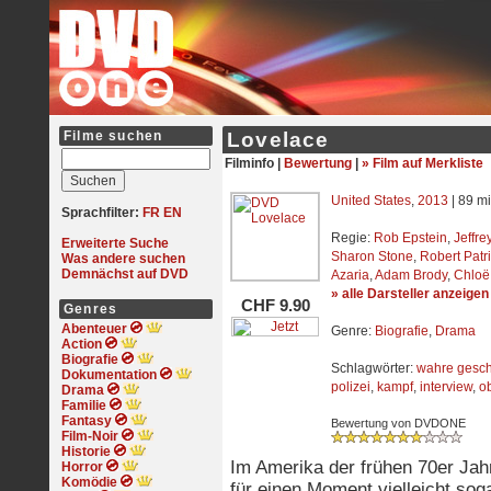
Filme suchen
Lovelace
Filminfo |
Bewertung
|
» Film auf Merkliste
United States
,
2013
| 89 mi
Sprachfilter:
FR
EN
Regie:
Rob Epstein
,
Jeffr
Erweiterte Suche
Sharon Stone
,
Robert Patr
Was andere suchen
Demnächst auf DVD
Azaria
,
Adam Brody
,
Chloë
» alle Darsteller anzeigen
CHF 9.90
Genres
Abenteuer
Genre:
Biografie
,
Drama
Action
Biografie
Schlagwörter:
wahre gesch
Dokumentation
polizei
,
kampf
,
interview
,
o
Drama
Familie
Fantasy
Bewertung von DVDONE
Film-Noir
Historie
Im Amerika der frühen 70er Ja
Horror
Komödie
für einen Moment vielleicht sog