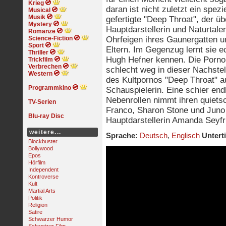
Krieg
daran ist nicht zuletzt ein spezi
Musical
Musik
gefertigte "Deep Throat", der üb
Mystery
Hauptdarstellerin und Naturtale
Romanze
Science-Fiction
Ohrfeigen ihres Gaunergatten und
Sport
Eltern. Im Gegenzug lernt sie 
Thriller
Hugh Hefner kennen. Die Pornoi
Trickfilm
Verbrechen
schlecht weg in dieser Nachstel
Western
des Kultpornos "Deep Throat" au
Programmkino
Schauspielerin. Eine schier end
Nebenrollen nimmt ihren quiets
TV-Serien
Franco, Sharon Stone und Juno
Blu-ray Disc
Hauptdarstellerin Amanda Seyf
weitere...
Sprache:
Deutsch
,
Englisch
Unterti
Blockbuster
Bollywood
Epos
Hörfilm
Independent
Kontroverse
Kult
Martial Arts
Politik
Religion
Satire
Schwarzer Humor