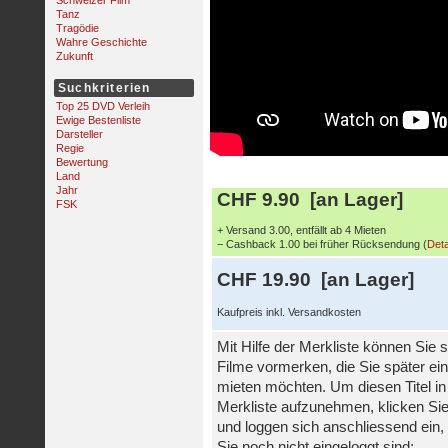
Schweizer Film
Tanz
Tragödie
Wahre Geschichte
Zukunft
Suchkriterien
Top 25 DVD Verleih
Ewige Bestenliste
Darsteller
Regie
Bewertung
Land
Jahr
CHF 9.90 [an Lager]
FSK
+ Versand 3.00, entfällt ab 4 Mieten
− Cashback 1.00 bei früher Rücksendung (
Deta
CHF 19.90 [an Lager]
Kaufpreis inkl. Versandkosten
Mit Hilfe der Merkliste können Sie s
Filme vormerken, die Sie später ei
mieten möchten. Um diesen Titel in
Merkliste aufzunehmen, klicken Sie
und loggen sich anschliessend ein, 
Sie noch nicht eingeloggt sind: