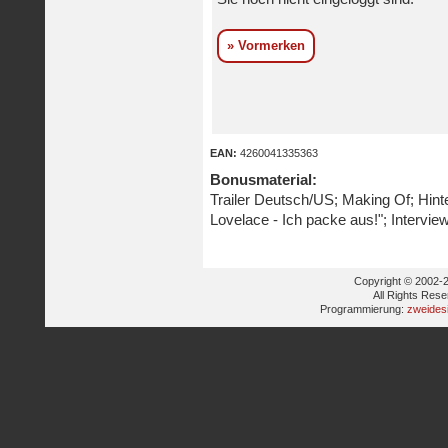
» Vormerken
EAN:
4260041335363
Bonusmaterial:
Trailer Deutsch/US; Making Of; Hinte
Lovelace - Ich packe aus!"; Intervi
Copyright © 2002-2
All Rights Res
Programmierung:
zweides