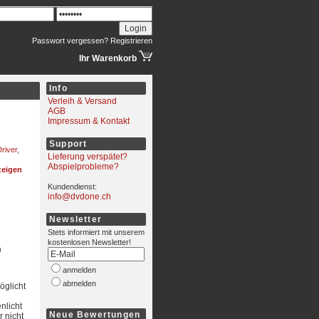
Passwort vergessen?
Registrieren
Ihr Warenkorb
Info
Verleih & Versand
AGB
Impressum & Kontakt
Support
river
,
Lieferung verspätet?
Abspielprobleme?
nzeigen
Kundendienst:
info@dvdone.ch
Newsletter
Stets informiert mit unserem
kostenlosen Newsletter!
)
anmelden
abmelden
öglicht
nlicht
Neue Bewertungen
r nicht