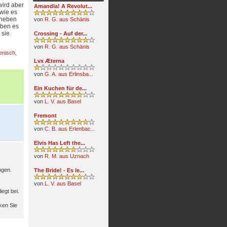
wird aber
Amandla! A Revolut...
 wie es
, neben
von
R. G. aus Schänis
aben es
 sie
Crossing - Auf der...
von
R. G. aus Schänis
ienisch
,
Lvx Æterna
von
G. A. aus Erlinsba...
Ein Kuchen für de...
von
L. V. aus Basel
Fremont
von
C. B. aus Erlenbac...
Elvis Has Left the...
von
R. M. aus Uznach
ngen.
The Bride! - Es le...
von
L. V. aus Basel
egt bei.
ken Sie