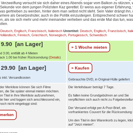
er Verzweiflung versucht sie sich daher eines Abends sogar vom Balkon zu stürzen, 
er Sekunde von dem jungen Polizisten Kaz gerettet. Er weiss aus eigener Erfahrung,
twas gertrieben zu werden, hinter dem man selbst nicht steht. Sein Vater drängt ihn
arriere als Gesetzeshüter, auch in die Politik einzusteigen. Entsprechend schwer h
en, als sie sich mehr und mehr ineinander verlieben und das erste Mal das tun, was
llen.
Deutsch
,
Englisch
,
Französisch
,
Italienisch
Untertitel:
Deutsch
,
Englisch
,
Französisch
,
Ital
Holländisch
,
Finnisch
,
Griechisch
,
Norwegisch
,
Portugiesisch
,
Schwedisch
9.90 [an Lager]
» 1 Woche mieten
d 3.00, entfällt ab 4 Mieten
ck 1.00 bei früher Rücksendung (
Details
)
29.90 [an Lager]
» Kaufen
s inkl. Versandkosten
Gebrauchte DVD, in Original-Hülle geliefert
e der Merkliste können Sie sich Filme
Die Verleihdauer beträgt 7 Tage.
n, die Sie später einmal mieten möchten.
n Titel in Ihre Merkliste aufzunehmen,
Es fallen keine Grundgebühren an und Sie
Sie hier und loggen sich anschliessend ein,
verpflichten sich auch nicht zu Folgebestellu
 noch nicht eingeloggt sind:
Der Versand erfolgt per A-Post-Brief, ein
vorfrankiertes Couvert für die Rücksendung li
rmerken
Um den Titel in den Warenkorb zu legen, klic
auf "Jetzt mieten".