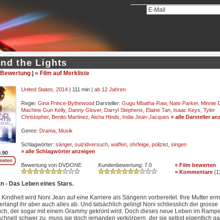
nd the Lights
Bewertung
|
» Film auf Merkliste
United States
,
2014
| 111 min |
ab 12 Jahren
Regie:
Gina Prince-Bythewood
Darsteller:
Gugu Mbatha-Raw
,
Nate Parker
,
Minnie D
Machine Gun Kelly
,
Danny Glover
,
Darryl Stephens
,
Elaine Tan
,
Isaac Keys
,
Tyler
Christopher
,
Benito Martinez
,
Aisha Hinds
,
India Jean-Jacques
» alle Darsteller a
Genre:
Drama
,
Musik
Schlagwörter:
sänger
,
suizidversuch
,
waffen
,
ohrfeige
,
polizist
,
singen
» alle Schlagwörter anzeigen
.90
Bewertung von DVDONE
Kundenbewertung:
7.0
» Film bewerten
» Kommentare
(
1
n - Das Leben eines Stars.
r Kindheit wird Noni Jean auf eine Karriere als Sängerin vorbereitet. Ihre Mutter erm
 verlangt ihr aber auch alles ab. Und tatsächlich gelingt Noni schliesslich der grosse
ch, der sogar mit einem Grammy gekrönt wird. Doch dieses neue Leben im Rampe
 schnell schwer zu, muss sie doch jemanden verkörpern, der sie selbst eigentlich ga