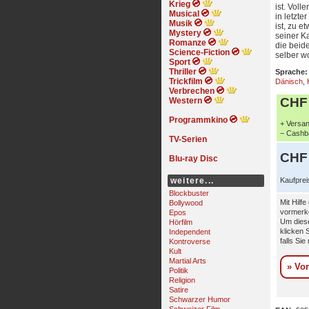
Krieg
ist. Voll
Musical
in letzt
Musik
ist, zu e
Mystery
seiner K
Romanze
die beid
Science-Fiction
selber wo
Sport
Thriller
Sprache:
Trickfilm
Dänisch
,
Verbrechen
CHF 
Western
Programmkino
+ Versan
− Cashba
TV-Serien
CHF 
Blu-ray Disc
weitere...
Kaufprei
Blockbuster
Mit Hilf
Bollywood
vormerke
Epos
Um diese
Hörfilm
klicken 
Independent
falls Sie
Kontroverse
Kult
Martial Arts
» Vo
Politik
Religion
Satire
Schwarzer Humor