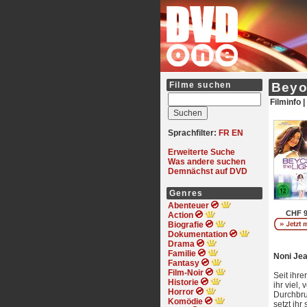
Filme suchen
Beyo
Filminfo |
Sprachfilter:
FR
EN
Erweiterte Suche
Was andere suchen
Demnächst auf DVD
Genres
Abenteuer
CHF 9
Action
Biografie
Dokumentation
Drama
Familie
Noni Jea
Fantasy
Film-Noir
Seit ihre
Historie
ihr viel,
Horror
Durchbru
Komödie
setzt ihr