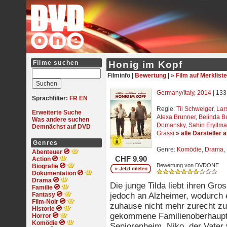
Filme suchen
Honig im Kopf
Filminfo |
Bewertung
|
» Film auf Merkliste
Germany
/
Italy
,
2014
| 133
Sprachfilter:
FR
EN
Regie:
Til Schweiger
,
Lar
Erweiterte Suche
Alexa Brunner
,
Belinda B
Was andere suchen
Domansky
,
Sahin Eryilm
Demnächst auf DVD
Grassi
» alle Darsteller 
Genres
Genre:
Komödie
,
Drama
,
Abenteuer
CHF 9.90
Action
Bewertung von DVDONE
Biografie
Dokumentation
Drama
Die junge Tilda liebt ihren Gr
Familie
Fantasy
jedoch an Alzheimer, wodurch 
Film-Noir
zuhause nicht mehr zurecht zu 
Historie
gekommene Familienoberhaupt 
Horror
Komödie
Seniorenheim. Niko, der Vater