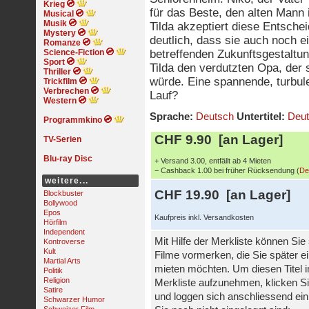
Krieg
für das Beste, den alten Mann 
Musical
Musik
Tilda akzeptiert diese Entsch
Mystery
deutlich, dass sie auch noch 
Romanze
Science-Fiction
betreffenden Zukunftsgestaltun
Sport
Tilda den verdutzten Opa, der
Thriller
würde. Eine spannende, turbul
Trickfilm
Verbrechen
Lauf?
Western
Sprache:
Deutsch
Untertitel:
Deut
Programmkino
CHF 9.90 [an Lager]
TV-Serien
Blu-ray Disc
+ Versand 3.00, entfällt ab 4 Mieten
− Cashback 1.00 bei früher Rücksendung (
De
weitere...
CHF 19.90 [an Lager]
Blockbuster
Bollywood
Epos
Kaufpreis inkl. Versandkosten
Hörfilm
Independent
Mit Hilfe der Merkliste können Sie
Kontroverse
Kult
Filme vormerken, die Sie später e
Martial Arts
mieten möchten. Um diesen Titel i
Politik
Religion
Merkliste aufzunehmen, klicken Si
Satire
und loggen sich anschliessend ein,
Schwarzer Humor