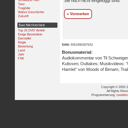
Schweizer Film
Sie noch nicht eingeloggt sind:
Tanz
Tragödie
Wahre Geschichte
» Vormerken
Zukunft
Suchkriterien
Top 25 DVD Verleih
Ewige Bestenliste
Darsteller
Regie
EAN:
5051890287632
Bewertung
Land
Bonusmaterial:
Jahr
Audiokommentar von Til Schweiger u
FSK
Kulissen; Outtakes; Musikvideos: "
Hamlet" von Woods of Birnam; Traile
Copyright © 2002-2
All Rights Res
Programmierung:
zweides