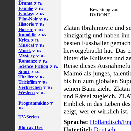
Drama
Familie
Bewertung von
Fantasy
DVDONE
Film-Noir
Historie
Zlatan Ibrahimovic und se
Horror
einzigartig und haben ihn
Komödie
Krieg
besten Fussballer gemacht
Musical
hervorgebracht hat. Das 
Musik
Mystery
hinter die Kulissen und z
Romanze
Reise dieses Ausnahmefus
Science-Fiction
Sport
Malmö als junges, talenti
Thriller
bis hin zum globalen Supe
Trickfilm
Verbrechen
seinen Bann zieht. Zlatan
Western
und Rätsel zugleich. ZLA
Einblick in das Leben des
Programmkino
zeigt, wer er wirklich ist.
TV-Serien
Sprache:
Holländisch/Eng
Blu-ray Disc
Untertitel:
Deutsch