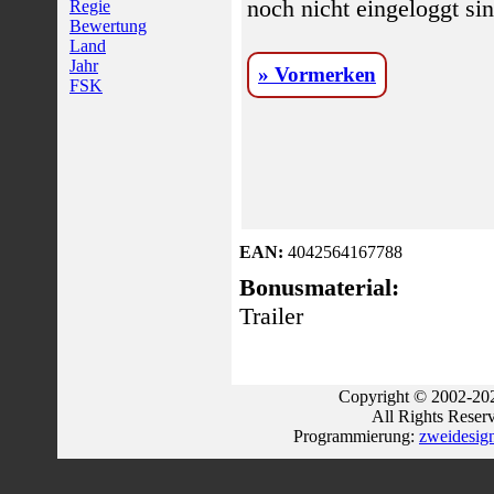
noch nicht eingeloggt sin
Regie
Bewertung
Land
Jahr
» Vormerken
FSK
EAN:
4042564167788
Bonusmaterial:
Trailer
Copyright © 2002-202
All Rights Reser
Programmierung:
zweidesig