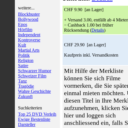
weitere...
CHF 9.90 [an Lager]
Blockbuster
Bollywood
+ Versand 3.00, entfällt ab 4 Miete
Epos
− Cashback 1.00 bei früher
Hörfilm
Rücksendung (
Details
)
Independent
Kontroverse
CHF 29.90 [an Lager]
Kult
Martial Arts
Kaufpreis inkl. Versandkosten
Politik
Religion
Satire
Mit Hilfe der Merkliste
Schwarzer Humor
Schweizer Film
können Sie sich Filme
Tanz
vormerken, die Sie späte
Tragödie
Wahre Geschichte
einmal mieten möchten.
Zukunft
diesen Titel in Ihre Merkl
aufzunehmen, klicken Si
Suchkriterien
Top 25 DVD Verleih
hier und loggen sich
Ewige Bestenliste
anschliessend ein, falls S
Darsteller