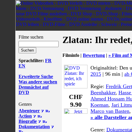
Filme suchen
Zlatan: Ihr redet,
Filminfo |
Bewertung
|
» Film auf 
Sprachfilter:
FR
EN
Originaltitel: Den 
2015
| 96 min |
ab 
Erweiterte Suche
Was andere suchen
Regie:
Fredrik Ger
Demnächst auf
Beenhakker
,
Hasse
DVD
CHF
Ahmed Hossam Hu
9.90
Genres
Koeman
,
Jari Litm
Abenteuer
Marco van Basten
,
Action
» alle Darsteller 
Biografie
Dokumentation
Genre:
Dokumentat