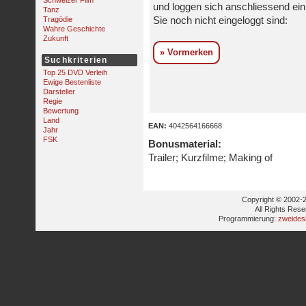
Schweizer Film
und loggen sich anschliessend ein,
Tanz
Tragödie
Sie noch nicht eingeloggt sind:
Wahre Geschichte
Zukunft
» Vormerken
Suchkriterien
Top 25 DVD Verleih
Ewige Bestenliste
Darsteller
Regie
Bewertung
Land
EAN:
4042564166668
Jahr
FSK
Bonusmaterial:
Trailer; Kurzfilme; Making of
Copyright © 2002-2
All Rights Res
Programmierung:
zweides