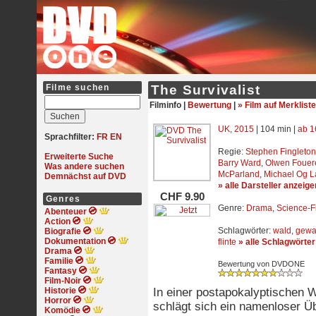
Filme suchen
The Survivalist
Filminfo |
Bewertung
|
» Film auf Merkliste
UK
,
2015
| 104 min |
ab 1
Sprachfilter:
FR
EN
Regie:
Stephen Fingleton
Erweiterte Suche
Barry Ward
,
Olwen Fouer
Was andere suchen
McParland
,
Michael Og 
Demnächst auf DVD
» alle Darsteller anzeige
CHF 9.90
Genres
Genre:
Drama
,
Science-Fi
Abenteuer
Action
Schlagwörter:
wald
,
gewa
Biografie
Dokumentation
flinte
» alle Schlagwörte
Drama
Familie
Bewertung von DVDONE
Fantasy
Film-Noir
Historie
In einer postapokalyptischen W
Horror
schlägt sich ein namenloser Üb
Komödie