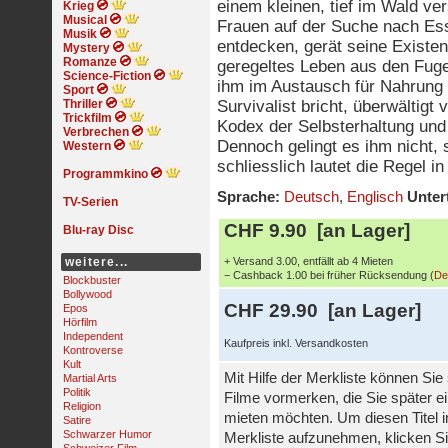
einem kleinen, tief im Wald ve
Krieg
Musical
Frauen auf der Suche nach Es
Musik
entdecken, gerät seine Existenz
Mystery
Romanze
geregeltes Leben aus den Fugen
Science-Fiction
ihm im Austausch für Nahrung 
Sport
Thriller
Survivalist bricht, überwältigt
Trickfilm
Kodex der Selbsterhaltung und 
Verbrechen
Dennoch gelingt es ihm nicht, 
Western
schliesslich lautet die Regel i
Programmkino
Sprache:
Deutsch
,
Englisch
Untert
TV-Serien
CHF 9.90 [an Lager]
Blu-ray Disc
weitere...
+ Versand 3.00, entfällt ab 4 Mieten
− Cashback 1.00 bei früher Rücksendung (
De
Blockbuster
Bollywood
CHF 29.90 [an Lager]
Epos
Hörfilm
Independent
Kaufpreis inkl. Versandkosten
Kontroverse
Kult
Mit Hilfe der Merkliste können Sie
Martial Arts
Politik
Filme vormerken, die Sie später e
Religion
mieten möchten. Um diesen Titel i
Satire
Schwarzer Humor
Merkliste aufzunehmen, klicken Si