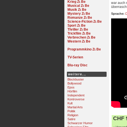
Krieg
war auch 
Musical
überrasch
Musik
Mystery
Sprache:
D
Romanze
Science-Fiction
Sport
Thriller
Trickfilm
Verbrechen
Western
Programmkino
TV-Serien
Blu-ray Disc
weitere...
Blockbuster
Bollywood
Epos
Hörfilm
Independent
Kontroverse
Kult
Martial Arts
Politik
Religion
CHF 9
Satire
Schwarzer Humor