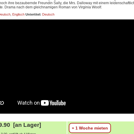
noch ihre bezaubernde Freundin Sally, die Mrs. Dalloway mit einem leidenschaftli
te. Drama nach dem gleichnamigen Roman von Virginia Woolf.
eutsch
,
Englisch
Untertitel:
Deutsch
.90 [an Lager]
» 1 Woche mieten