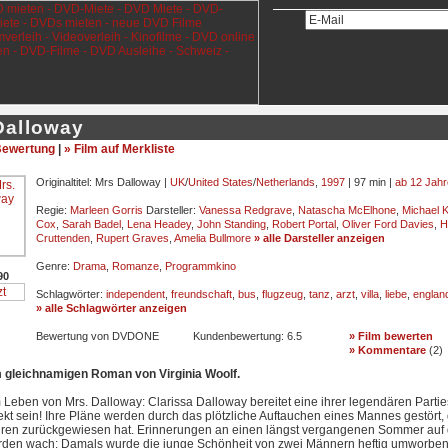
Dalloway
ewertung
|
» Film auf Merkliste
Originaltitel: Mrs Dalloway |
UK
/
United States
/
Netherlands
,
1997
| 97 min |
ab 12 Jah
Regie:
Marleen Gorris
Darsteller:
Vanessa Redgrave
,
Natascha McElhone
,
Michael K
Cox
,
Sarah Badel
,
Lena Headey
,
John Standing
,
Robert Portal
,
Oliver Ford Davies
,
H
Cruttenden
,
Rupert Graves
,
Amelia Bullmore
» alle Darsteller anzeigen
Genre:
Drama
,
Romanze
,
Programmkino
90
Schlagwörter:
independent
,
freundschaft
,
bus
,
flugzeug
,
tanz
,
arzt
,
villa
,
liebe
,
englan
» alle Schlagwörter anzeigen
Bewertung von DVDONE
Kundenbewertung:
6.5
» Film bewerten
» Kommentare
(
2
)
gleichnamigen Roman von Virginia Woolf.
 Leben von Mrs. Dalloway: Clarissa Dalloway bereitet eine ihrer legendären Parties
kt sein! Ihre Pläne werden durch das plötzliche Auftauchen eines Mannes gestört,
hren zurückgewiesen hat. Erinnerungen an einen längst vergangenen Sommer auf
den wach: Damals wurde die junge Schönheit von zwei Männern heftig umworben