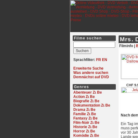
Filme suchen
Mrs. 
Filminfo |
B
Sprachfilter:
FR
EN
Erweiterte Suche
Was andere suchen
Demnächst auf DVD
CHF 9.
Genres
Abenteuer
Action
Biografie
Dokumentation
Drama
Familie
Nach dem 
Fantasy
Film-Noir
Ein Tag im
Historie
muss perfe
Horror
vor 30 Ja
Komödie
Lande wer