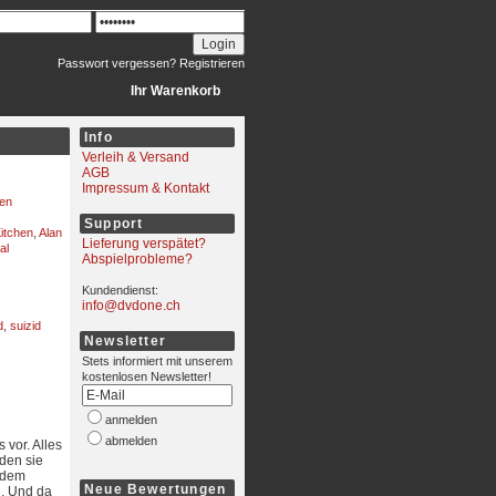
Passwort vergessen?
Registrieren
Ihr Warenkorb
Info
Verleih & Versand
AGB
Impressum & Kontakt
ren
Support
itchen
,
Alan
Lieferung verspätet?
al
Abspielprobleme?
Kundendienst:
info@dvdone.ch
d
,
suizid
Newsletter
Stets informiert mit unserem
kostenlosen Newsletter!
anmelden
abmelden
 vor. Alles
 den sie
 dem
Neue Bewertungen
. Und da