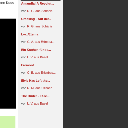
chen Kuss
Amandla! A Revolut...
von
R. G. aus Schänis
Crossing - Auf der...
von
R. G. aus Schänis
Lvx Æterna
von
G. A. aus Erlinsba...
Ein Kuchen für de...
von
L. V. aus Basel
Fremont
von
C. B. aus Erlenbac...
Elvis Has Left the...
von
R. M. aus Uznach
The Bride! - Es le...
von
L. V. aus Basel