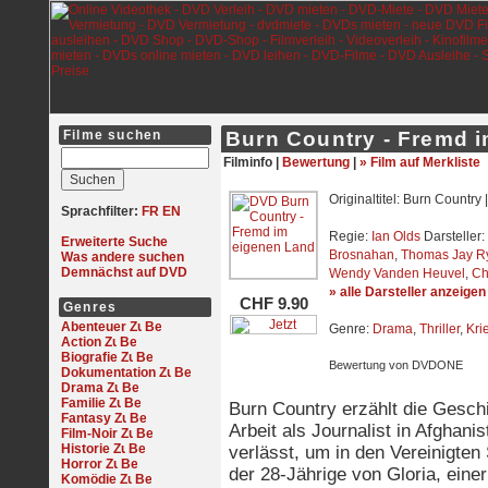
Filme suchen
Burn Country - Fremd 
Filminfo |
Bewertung
|
» Film auf Merkliste
Originaltitel: Burn Country 
Sprachfilter:
FR
EN
Regie:
Ian Olds
Darsteller:
Erweiterte Suche
Brosnahan
,
Thomas Jay R
Was andere suchen
Demnächst auf DVD
Wendy Vanden Heuvel
,
Ch
» alle Darsteller anzeigen
CHF 9.90
Genres
Abenteuer
Genre:
Drama
,
Thriller
,
Kri
Action
Biografie
Bewertung von DVDONE
Dokumentation
Drama
Familie
Burn Country erzählt die Gesch
Fantasy
Arbeit als Journalist in Afghan
Film-Noir
Historie
verlässt, um in den Vereinigten
Horror
der 28-Jährige von Gloria, einer
Komödie