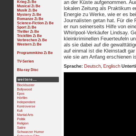
an der Küste aufgenommen. Auc
Krieg
Musical
lokalen Zeitung als Praktikum 
Musik
Energie zu Werke, wie er es bei
Mystery
Romanze
Journalisten getan hat. Für die
Science-Fiction
er nun seinerseits Hilfe von e
Sport
Thriller
Whirlpool-Verkäufer Lindsay. G
Trickfilm
kleinkriminellen Feuerteufeln u
Verbrechen
als sie dabei auf die gewalttät
Western
auf einmal ist die Kleinstadt ga
Programmkino
wie sie am Anfang erschienen is
TV-Serien
Sprache:
Deutsch
,
Englisch
Unterti
Blu-ray Disc
weitere...
Blockbuster
Bollywood
Epos
Hörfilm
Independent
Kontroverse
Kult
Martial Arts
Politik
Religion
Satire
Schwarzer Humor