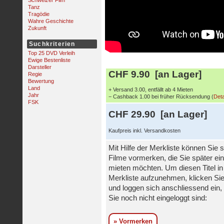
Schweizer Film
Tanz
Tragödie
Wahre Geschichte
Zukunft
Suchkriterien
Top 25 DVD Verleih
Ewige Bestenliste
Darsteller
CHF 9.90 [an Lager]
Regie
Bewertung
Land
+ Versand 3.00, entfällt ab 4 Mieten
Jahr
− Cashback 1.00 bei früher Rücksendung (
Deta
FSK
CHF 29.90 [an Lager]
Kaufpreis inkl. Versandkosten
Mit Hilfe der Merkliste können Sie s
Filme vormerken, die Sie später ei
mieten möchten. Um diesen Titel in
Merkliste aufzunehmen, klicken Sie
und loggen sich anschliessend ein, 
Sie noch nicht eingeloggt sind:
» Vormerken