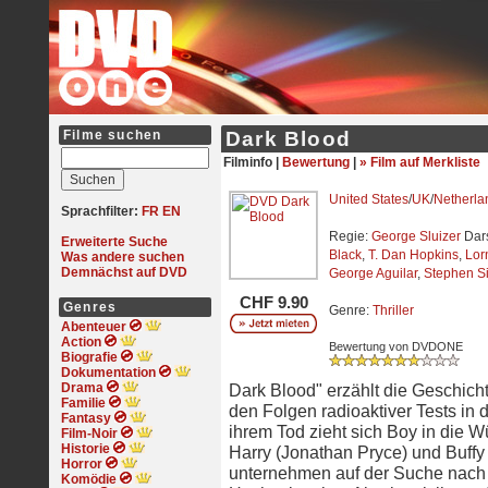
Filme suchen
Dark Blood
Filminfo |
Bewertung
|
» Film auf Merkliste
United States
/
UK
/
Netherla
Sprachfilter:
FR
EN
Regie:
George Sluizer
Dars
Erweiterte Suche
Black
,
T. Dan Hopkins
,
Lor
Was andere suchen
Demnächst auf DVD
George Aguilar
,
Stephen Si
CHF 9.90
Genres
Genre:
Thriller
Abenteuer
Action
Bewertung von DVDONE
Biografie
Dokumentation
Drama
Dark Blood" erzählt die Geschich
Familie
den Folgen radioaktiver Tests in 
Fantasy
ihrem Tod zieht sich Boy in die W
Film-Noir
Historie
Harry (Jonathan Pryce) und Buffy 
Horror
unternehmen auf der Suche nach 
Komödie