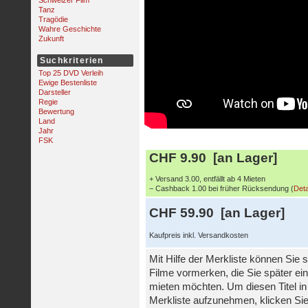
Schweizer Film
Tanz
Tragödie
Wahre Geschichte
Zukunft
Suchkriterien
Top 25 DVD Verleih
Ewige Bestenliste
Darsteller
Regie
Bewertung
Land
Jahr
FSK
CHF 9.90 [an Lager]
+ Versand 3.00, entfällt ab 4 Mieten
− Cashback 1.00 bei früher Rücksendung (
Deta
CHF 59.90 [an Lager]
Kaufpreis inkl. Versandkosten
Mit Hilfe der Merkliste können Sie s
Filme vormerken, die Sie später ei
mieten möchten. Um diesen Titel in
Merkliste aufzunehmen, klicken Sie