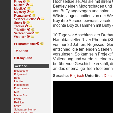
Hochzeitsreise. Als sie mit ihrem 
Krieg
Musical
Bentley einen Motorschaden und s
Musik
von Buffy angezogen und spinnt s
Mystery
Wüste, abgeschnitten von der Wel
Romanze
Science-Fiction
Boy ihre Abreise bewusst vereite
Sport
möchte Boy zusammen mit Buffy e
Thriller
Trickfilm
Verbrechen
10 Tage vor Abschluss der Drehar
Western
Hauptdarsteller River Phoenix (S
Programmkino
von nur 23 Jahren. Regisseur Geo
entschied, die fehlenden Szenen
TV-Serien
vorzulesen. So kam sein Projekt 
Blu-ray Disc
Vollendung und wurde zu einem vi
berührende Geschichte erzählt, d
weitere...
an das ehemalige Teen-Idol erinne
Blockbuster
Bollywood
Sprache:
Englisch
Untertitel:
Deut
Epos
Hörfilm
Independent
Kontroverse
Kult
Martial Arts
Politik
Religion
Satire
Schwarzer Humor