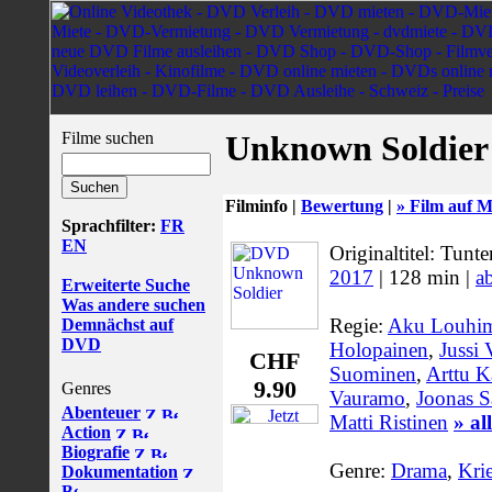
Filme suchen
Unknown Soldier
Filminfo |
Bewertung
|
» Film auf M
Sprachfilter:
FR
EN
Originaltitel: Tunte
2017
| 128 min |
a
Erweiterte Suche
Was andere suchen
Regie:
Aku Louhim
Demnächst auf
DVD
Holopainen
,
Jussi 
CHF
Suominen
,
Arttu K
9.90
Genres
Vauramo
,
Joonas S
Abenteuer
Matti Ristinen
» al
Action
Biografie
Genre:
Drama
,
Kri
Dokumentation