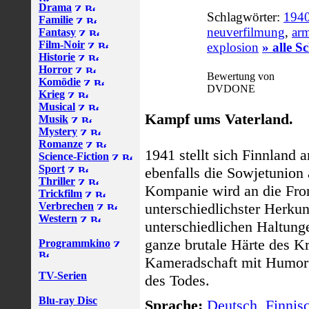
Drama
Schlagwörter:
1940
Familie
neuverfilmung
,
ar
Fantasy
Film-Noir
explosion
» alle S
Historie
Horror
Bewertung von
Komödie
DVDONE
Krieg
Musical
Kampf ums Vaterland.
Musik
Mystery
Romanze
1941 stellt sich Finnland 
Science-Fiction
Sport
ebenfalls die Sowjetunion
Thriller
Kompanie wird an die Fro
Trickfilm
Verbrechen
unterschiedlichster Herkun
Western
unterschiedlichen Haltung
ganze brutale Härte des Kr
Programmkino
Kameradschaft mit Humor 
TV-Serien
des Todes.
Blu-ray Disc
Sprache:
Deutsch
,
Finnis