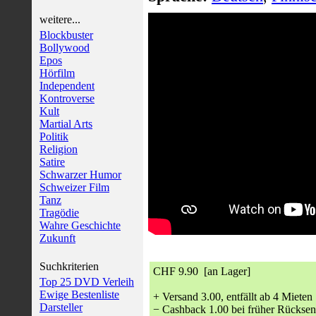
weitere...
Blockbuster
Bollywood
Epos
Hörfilm
Independent
Kontroverse
Kult
Martial Arts
Politik
Religion
Satire
Schwarzer Humor
Schweizer Film
Tanz
Tragödie
Wahre Geschichte
Zukunft
Suchkriterien
CHF 9.90 [an Lager]
Top 25 DVD Verleih
Ewige Bestenliste
+ Versand 3.00, entfällt ab 4 Mieten
Darsteller
− Cashback 1.00 bei früher Rückse