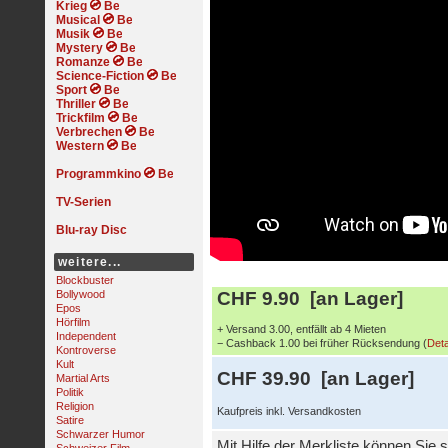
Krieg
Musical
Musik
Mystery
Romanze
Science-Fiction
Sport
Thriller
Trickfilm
Verbrechen
Western
Programmkino
TV-Serien
Blu-ray Disc
weitere...
Blockbuster
Bollywood
CHF 9.90 [an Lager]
Epos
Hörfilm
+ Versand 3.00, entfällt ab 4 Mieten
Independent
− Cashback 1.00 bei früher Rücksendung (
Deta
Kontroverse
Kult
CHF 39.90 [an Lager]
Martial Arts
Politik
Religion
Kaufpreis inkl. Versandkosten
Satire
Schwarzer Humor
Mit Hilfe der Merkliste können Sie s