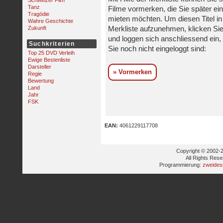
Schweizer Film
Tanz
Filme vormerken, die Sie später ei
Tragödie
mieten möchten. Um diesen Titel in
Wahre Geschichte
Zukunft
Merkliste aufzunehmen, klicken Sie
und loggen sich anschliessend ein, 
Suchkriterien
Sie noch nicht eingeloggt sind:
Top 25 DVD Verleih
Ewige Bestenliste
Darsteller
» Vormerken
Regie
Bewertung
Land
Jahr
FSK
EAN:
4061229117708
Copyright © 2002-2
All Rights Res
Programmierung:
zweides