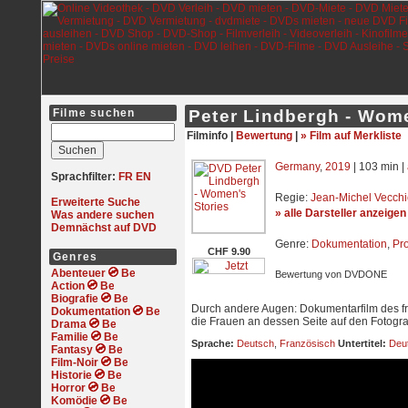
Filme suchen
Peter Lindbergh - Wome
Filminfo |
Bewertung
|
» Film auf Merkliste
Germany
,
2019
| 103 min |
Sprachfilter:
FR
EN
Regie:
Jean-Michel Vecchi
Erweiterte Suche
» alle Darsteller anzeigen
Was andere suchen
Demnächst auf DVD
Genre:
Dokumentation
,
Pr
CHF 9.90
Genres
Abenteuer
Bewertung von DVDONE
Action
Biografie
Durch andere Augen: Dokumentarfilm des fr
Dokumentation
die Frauen an dessen Seite auf den Fotograf
Drama
Familie
Sprache:
Deutsch
,
Französisch
Untertitel:
Deu
Fantasy
Film-Noir
Historie
Horror
Komödie