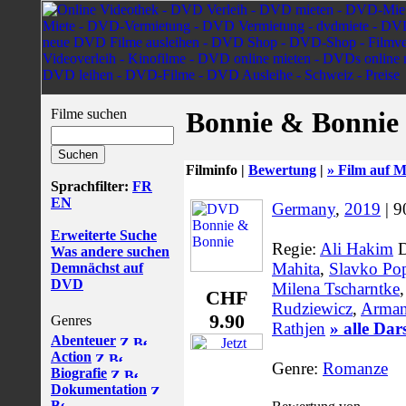
Filme suchen
Bonnie & Bonnie
Filminfo |
Bewertung
|
» Film auf M
Sprachfilter:
FR
EN
Germany
,
2019
| 9
Erweiterte Suche
Regie:
Ali Hakim
D
Was andere suchen
Mahita
,
Slavko Po
Demnächst auf
DVD
Milena Tscharntke
CHF
Rudziewicz
,
Arman
9.90
Genres
Rathjen
» alle Dar
Abenteuer
Action
Genre:
Romanze
Biografie
Dokumentation