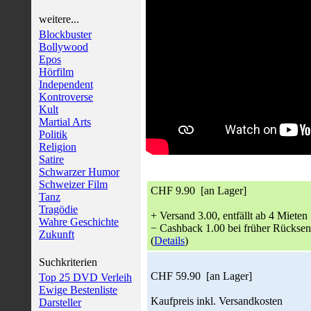
weitere...
Blockbuster
Bollywood
Epos
Hörfilm
Independent
Kontroverse
Kult
Martial Arts
Politik
Religion
Satire
Schwarzer Humor
Schweizer Film
CHF 9.90 [an Lager]
Tanz
Tragödie
+ Versand 3.00, entfällt ab 4 Mieten
Wahre Geschichte
− Cashback 1.00 bei früher Rückse
Zukunft
(
Details
)
Suchkriterien
CHF 59.90 [an Lager]
Top 25 DVD Verleih
Ewige Bestenliste
Kaufpreis inkl. Versandkosten
Darsteller