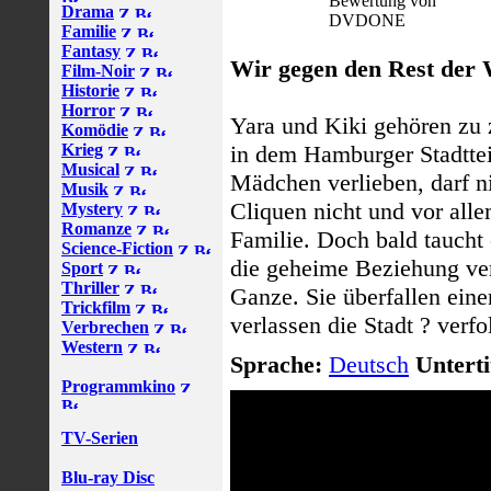
Bewertung von
Drama
DVDONE
Familie
Fantasy
Wir gegen den Rest der 
Film-Noir
Historie
Horror
Yara und Kiki gehören zu 
Komödie
Krieg
in dem Hamburger Stadttei
Musical
Mädchen verlieben, darf n
Musik
Cliquen nicht und vor all
Mystery
Romanze
Familie. Doch bald taucht
Science-Fiction
die geheime Beziehung ver
Sport
Thriller
Ganze. Sie überfallen ein
Trickfilm
verlassen die Stadt ? verfo
Verbrechen
Western
Sprache:
Deutsch
Unterti
Programmkino
TV-Serien
Blu-ray Disc