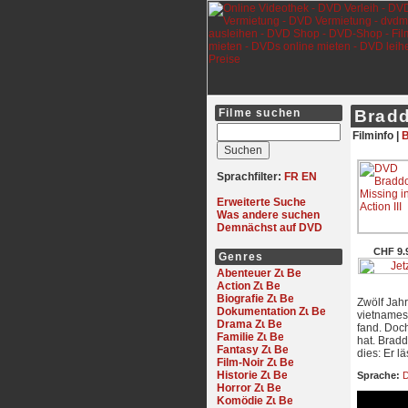
Filme suchen
Bradd
Filminfo |
B
Sprachfilter:
FR
EN
Erweiterte Suche
Was andere suchen
Demnächst auf DVD
CHF 9.
Genres
Abenteuer
Action
Biografie
Zwölf Jah
Dokumentation
vietnames
Drama
fand. Doc
Familie
hat. Brad
Fantasy
dies: Er l
Film-Noir
Historie
Sprache:
D
Horror
Komödie