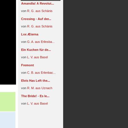
Amandla! A Revolut...
von
R. G. aus Schänis
Crossing - Auf der...
von
R. G. aus Schänis
Lvx Æterna
von
G. A. aus Erlinsba...
Ein Kuchen für de...
von
L. V. aus Basel
Fremont
von
C. B. aus Erlenbac...
Elvis Has Left the...
von
R. M. aus Uznach
The Bride! - Es le...
von
L. V. aus Basel