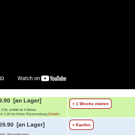
.90 [an Lager]
» 1 Woche mieten
3.00, entfällt ab 4 Mieten
k 1.00 bei früher Rücksendung (
Details
)
59.90 [an Lager]
» Kaufen
 inkl. Versandkosten