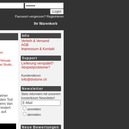
Passwort vergessen?
Registrieren
Ihr Warenkorb
Info
Verleih & Versand
AGB
Impressum & Kontakt
en
Support
Yehuda
Lieferung verspätet?
el Shultz
,
Abspielprobleme?
Kundendienst:
info@dvdone.ch
Newsletter
Stets informiert mit unserem
einer
kostenlosen Newsletter!
 den Tod
mens Van
hindert
anmelden
 auf.
abmelden
Neue Bewertungen