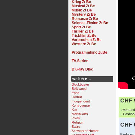
Krieg
Musical
Musik
Mystery
Romanze
Science-Fiction
Sport
Thriller
Trickfilm
Verbrechen
Western
Programmkino
TV-Serien
Blu-ray Disc
weitere...
Blockbuster
Bollywood
Epos
Hörfilm
CHF 9
Independent
Kontroverse
Kult
+ Versand 
Martial Arts
− Cashbac
Politik
Religion
CHF 
Satire
Schwarzer Humor
Kaufpreis