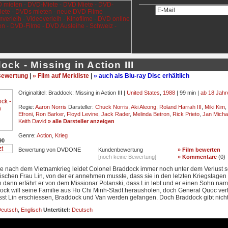
ock - Missing in Action III
ewertung
|
» Film auf Merkliste
|
» auch als Blu-ray Disc erhältlich
Originaltitel: Braddock: Missing in Action III |
United States
,
1988
| 99 min |
ab 18 Jahr
Regie:
Aaron Norris
Darsteller:
Chuck Norris
,
Aki Aleong
,
Roland Harrah III
,
Miki Kim
,
Efroni
,
Ron Barker
,
Floyd Levine
,
Jack Rader
,
Melinda Betron
,
Rick Prieto
,
Jan Micha
Keith David
» alle Darsteller anzeigen
Genre:
Action
,
Krieg
90
Bewertung von DVDONE
Kundenbewertung
» Film bewerten
[noch keine Bewertung]
» Kommentare
(
0
)
re nach dem Vietnamkrieg leidet Colonel Braddock immer noch unter dem Verlust s
ischen Frau Lin, von der er annehmen musste, dass sie in den letzten Kriegstagen
h dann erfährt er von dem Missionar Polanski, dass Lin lebt und er einen Sohn na
dock will seine Familie aus Ho Chi Minh-Stadt herausholen, doch General Quoc ver
ässt Lin erschiessen, Braddock und Van werden gefangen. Doch Braddock gibt nicht
eutsch
,
Englisch
Untertitel:
Deutsch