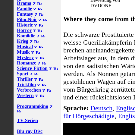
Bewertung von
Drama
DVDONE
Familie
Fantasy
Where they come from thi
Film-Noir
Historie
Horror
Die schwarze Prostituierte
Komödie
Krieg
weisse Guerillakämpferin
Musical
brechen aneinandergekette
Musik
Arbeitslager aus, in dem d
Mystery
Romanze
von den sadistischen Wärte
Science-Fiction
werden. Als Nonnen getarn
Sport
Thriller
gestohlenen Wagen auf ein
Trickfilm
vom Bürgerkrieg zerrüttet
Verbrechen
Western
und einer rücksichtslosen
Programmkino
Sprache:
Deutsch
,
Englis
für Hörgeschädigte
,
Engli
TV-Serien
Blu-ray Disc