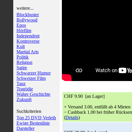
weitere...
Blockbuster
Bollywood
Epos
Hörfilm
Independent
Kontroverse
Kult
Martial Arts
Politik
Religion
Satire
Schwarzer Humor
Schweizer Film
Tanz
Tragödie
Wahre Geschichte
CHF 9.90 [an Lager]
Zukunft
+ Versand 3.00, entfällt ab 4 Mieten
Suchkriterien
− Cashback 1.00 bei früher Rückse
(
Details
)
Top 25 DVD Verleih
Ewige Bestenliste
Darsteller