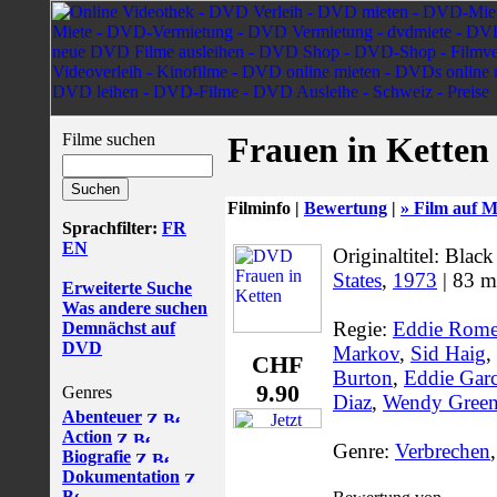
Filme suchen
Frauen in Ketten
Filminfo |
Bewertung
|
» Film auf M
Sprachfilter:
FR
EN
Originaltitel: Bl
States
,
1973
| 83 m
Erweiterte Suche
Was andere suchen
Regie:
Eddie Rome
Demnächst auf
DVD
Markov
,
Sid Haig
,
CHF
Burton
,
Eddie Garc
9.90
Genres
Diaz
,
Wendy Gree
Abenteuer
Action
Genre:
Verbrechen
Biografie
Dokumentation