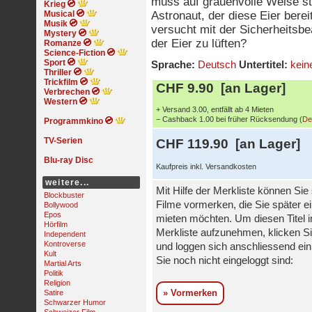
muss auf grauenvolle Weise st
Krieg
Musical
Astronaut, der diese Eier bere
Musik
versucht mit der Sicherheitsb
Mystery
der Eier zu lüften?
Romanze
Science-Fiction
Sport
Sprache:
Deutsch
Untertitel:
kein
Thriller
Trickfilm
CHF 9.90 [an Lager]
Verbrechen
Western
+ Versand 3.00, entfällt ab 4 Mieten
− Cashback 1.00 bei früher Rücksendung (
De
Programmkino
TV-Serien
CHF 119.90 [an Lager]
Blu-ray Disc
Kaufpreis inkl. Versandkosten
weitere...
Mit Hilfe der Merkliste können Sie
Blockbuster
Filme vormerken, die Sie später e
Bollywood
Epos
mieten möchten. Um diesen Titel i
Hörfilm
Merkliste aufzunehmen, klicken Si
Independent
Kontroverse
und loggen sich anschliessend ein,
Kult
Sie noch nicht eingeloggt sind:
Martial Arts
Politik
Religion
» Vormerken
Satire
Schwarzer Humor