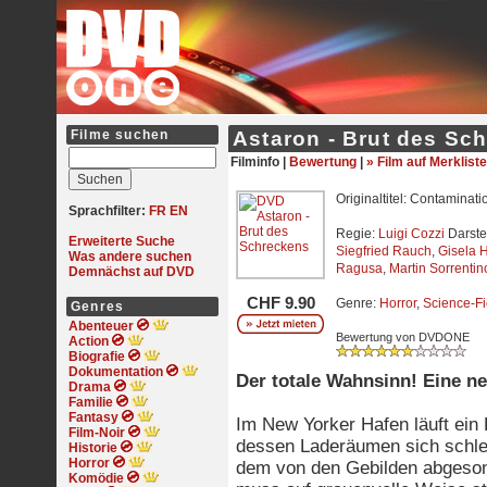
Filme suchen
Astaron - Brut des Sc
Filminfo |
Bewertung
|
» Film auf Merkliste
Originaltitel: Contaminati
Sprachfilter:
FR
EN
Regie:
Luigi Cozzi
Darste
Erweiterte Suche
Siegfried Rauch
,
Gisela 
Was andere suchen
Ragusa
,
Martin Sorrentin
Demnächst auf DVD
CHF 9.90
Genre:
Horror
,
Science-Fi
Genres
Abenteuer
Bewertung von DVDONE
Action
Biografie
Dokumentation
Der totale Wahnsinn! Eine n
Drama
Familie
Fantasy
Im New Yorker Hafen läuft ein 
Film-Noir
dessen Laderäumen sich schlei
Historie
Horror
dem von den Gebilden abgeson
Komödie