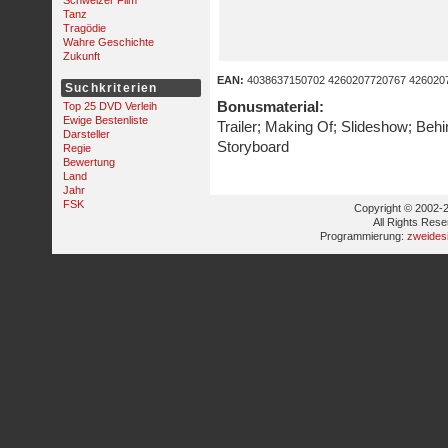
Schweizer Film
Tanz
Tragödie
Wahre Geschichte
Zukunft
EAN:
4038637150702 4260207720767 426020
Suchkriterien
Bonusmaterial:
Top 25 DVD Verleih
Ewige Bestenliste
Trailer; Making Of; Slideshow; Beh
Darsteller
Storyboard
Regie
Bewertung
Land
Jahr
FSK
Copyright © 2002-2
All Rights Res
Programmierung:
zweides