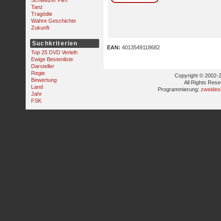
Schweizer Film
Tanz
Tragödie
Wahre Geschichte
Zukunft
Suchkriterien
EAN:
4013549118682
Top 25 DVD Verleih
Ewige Bestenliste
Darsteller
Regie
Copyright © 2002-2
Bewertung
All Rights Res
Land
Programmierung:
zweides
Jahr
FSK