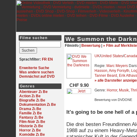
Filme suchen
We Summon the Darkn
Filminfo |
Bewertung
|
» Film auf Merkliste
UK
/
United States
/
Canad
Sprachfilter:
FR
EN
Regie:
Marc Meyers
Darst
Erweiterte Suche
Hasson
,
Amy Forsyth
,
Log
Was andere suchen
Tanner Beard
,
Erik Athav
Demnächst auf DVD
» alle Darsteller anzeige
CHF 9.90
Genres
Genre:
Horror
,
Musik
,
Thri
Abenteuer
Action
Bewertung von DVDONE
Biografie
Dokumentation
Drama
It's going to be one hell of a 
Familie
Fantasy
Film-Noir
Die drei besten Freundinnen A
Historie
1988 auf zu einem Heavy-Metal
Horror
Komödie
satanischer Kult in der Gegend 