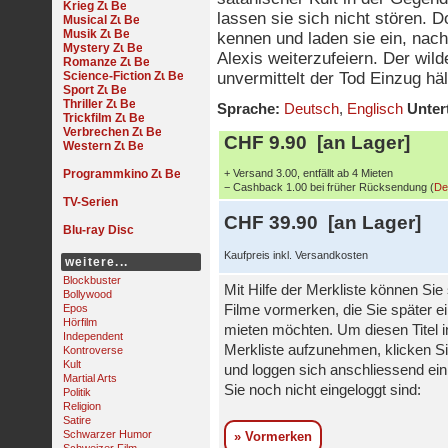
Krieg
lassen sie sich nicht stören. 
Musical
Musik
kennen und laden sie ein, nac
Mystery
Alexis weiterzufeiern. Der wil
Romanze
Science-Fiction
unvermittelt der Tod Einzug häl
Sport
Thriller
Sprache:
Deutsch
,
Englisch
Untert
Trickfilm
Verbrechen
CHF 9.90 [an Lager]
Western
Programmkino
+ Versand 3.00, entfällt ab 4 Mieten
− Cashback 1.00 bei früher Rücksendung (
De
TV-Serien
CHF 39.90 [an Lager]
Blu-ray Disc
Kaufpreis inkl. Versandkosten
weitere...
Blockbuster
Mit Hilfe der Merkliste können Sie
Bollywood
Epos
Filme vormerken, die Sie später e
Hörfilm
mieten möchten. Um diesen Titel i
Independent
Merkliste aufzunehmen, klicken Si
Kontroverse
Kult
und loggen sich anschliessend ein,
Martial Arts
Sie noch nicht eingeloggt sind:
Politik
Religion
Satire
Schwarzer Humor
» Vormerken