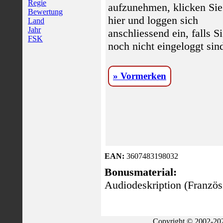
Regie
aufzunehmen, klicken Sie
Bewertung
hier und loggen sich
Land
Jahr
anschliessend ein, falls S
FSK
noch nicht eingeloggt sin
» Vormerken
EAN:
3607483198032
Bonusmaterial:
Audiodeskription (Französ
Copyright © 2002-202