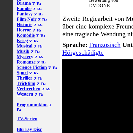
Bewertung von
Drama
DVDONE
Familie
Fantasy
Zweite Regiearbeit von M
Film-Noir
Historie
über eine komplexe Freund
Horror
eine tragische Wendung n
Komödie
Krieg
Sprache:
Französisch
Unte
Musical
Musik
Hörgeschädigte
Mystery
Romanze
Science-Fiction
Sport
Thriller
Trickfilm
Verbrechen
Western
Programmkino
TV-Serien
Blu-ray Disc