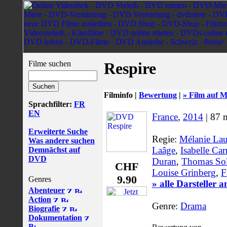
Filme suchen
Respire
Filminfo |
Bewertung
|
» Film auf M
Sprachfilter:
FR
EN
France
,
2014
| 87 
Erweiterte Suche
Regie:
Mélanie Lau
Was andere suchen
Laâge
,
Isabelle Car
Demnächst auf
DVD
Duran
,
Thomas Sol
CHF
Louise Grinberg
,
F
9.90
Genres
» alle Darsteller 
Abenteuer
Action
Genre:
Drama
Biografie
Dokumentation