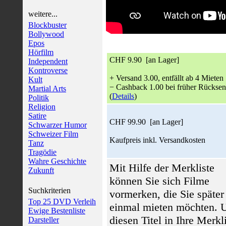
weitere...
Blockbuster
Bollywood
Epos
Hörfilm
CHF 9.90 [an Lager]
Independent
Kontroverse
+ Versand 3.00, entfällt ab 4 Mieten
Kult
− Cashback 1.00 bei früher Rückse
Martial Arts
(
Details
)
Politik
Religion
Satire
CHF 99.90 [an Lager]
Schwarzer Humor
Schweizer Film
Kaufpreis inkl. Versandkosten
Tanz
Tragödie
Wahre Geschichte
Mit Hilfe der Merkliste
Zukunft
können Sie sich Filme
Suchkriterien
vormerken, die Sie später
Top 25 DVD Verleih
einmal mieten möchten.
Ewige Bestenliste
diesen Titel in Ihre Merkl
Darsteller