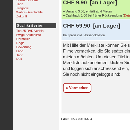
Schweizer Film
CHF 9.90 [an Lager]
Tanz
Tragödie
+ Versand 3.00, entfällt ab 4 Mieten
Wahre Geschichte
− Cashback 1.00 bei früher Rücksendung (
Deta
Zukunft
CHF 59.90 [an Lager]
Suchkriterien
Top 25 DVD Verleih
Ewige Bestenliste
Kaufpreis inkl. Versandkosten
Darsteller
Regie
Mit Hilfe der Merkliste können Sie s
Bewertung
Filme vormerken, die Sie später ei
Land
Jahr
mieten möchten. Um diesen Titel in
FSK
Merkliste aufzunehmen, klicken Sie
und loggen sich anschliessend ein, 
Sie noch nicht eingeloggt sind:
» Vormerken
EAN:
5053083116484