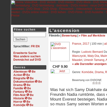
Filme suchen
L'ascension
Filminfo |
Bewertung
|
» Film auf Merkliste
France
,
2017
| 100 min |
ab
Sprachfilter:
FR
EN
Regie:
Ludovic Bernard
Dar
Erweiterte Suche
Wanczycki
,
Waly Dia
,
Maï
Was andere suchen
Demnächst auf DVD
Maaskri
,
Umesh Tamang
,
» alle Darsteller anzeigen
CHF 9.90
Genres
Abenteuer
Genre:
Komödie
,
Drama
,
R
Action
Biografie
Bewertung von DVDONE
Dokumentation
Drama
Familie
Was hat sich Samy Diakhate da 
Fantasy
Freundin Nadia rumtönte, dass 
Film-Noir
Historie
Mount Everest besteigen. Nadia
Horror
so muss Samy seinen Worten wo
Komödie