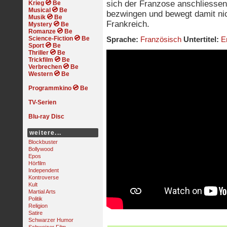
sich der Franzose anschliessen
Krieg
Musical
bezwingen und bewegt damit nic
Musik
Frankreich.
Mystery
Romanze
Science-Fiction
Sprache:
Französisch
Untertitel:
E
Sport
Thriller
Trickfilm
Verbrechen
Western
Programmkino
TV-Serien
Blu-ray Disc
weitere...
Blockbuster
Bollywood
Epos
Hörfilm
Independent
Kontroverse
Kult
Martial Arts
Politik
Religion
Satire
Schwarzer Humor