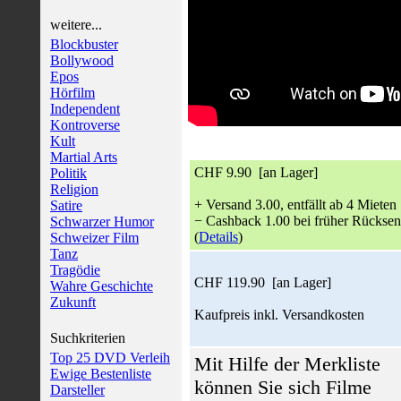
weitere...
Blockbuster
Bollywood
Epos
Hörfilm
Independent
Kontroverse
Kult
Martial Arts
CHF 9.90 [an Lager]
Politik
Religion
+ Versand 3.00, entfällt ab 4 Mieten
Satire
− Cashback 1.00 bei früher Rückse
Schwarzer Humor
(
Details
)
Schweizer Film
Tanz
Tragödie
CHF 119.90 [an Lager]
Wahre Geschichte
Zukunft
Kaufpreis inkl. Versandkosten
Suchkriterien
Top 25 DVD Verleih
Mit Hilfe der Merkliste
Ewige Bestenliste
können Sie sich Filme
Darsteller