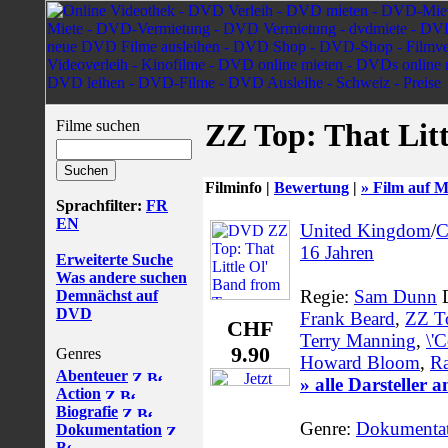
Filme suchen
ZZ Top: That Lit
Filminfo |
Bewertung
|
» Film auf M
Sprachfilter:
FR
EN
United Kingdom
/
C
16 Jahren
Erweiterte Suche
Was andere suchen
Regie:
Sam Dunn
D
Demnächst auf
DVD
Frank Beard
,
ZZ T
CHF
Terry Manning
,
\'
9.90
Genres
Howard Bloom
,
Ra
Abenteuer
» alle Darsteller 
Action
Biografie
Genre:
Dokumenta
Dokumentation