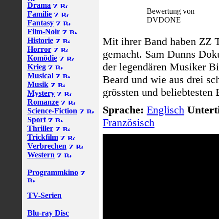
Drama
Bewertung von
Familie
DVDONE
Fantasy
Film-Noir
Mit ihrer Band haben ZZ T
Historie
Horror
gemacht. Sam Dunns Dokum
Komödie
der legendären Musiker Bi
Krieg
Musical
Beard und wie aus drei sch
Musik
grössten und beliebtesten
Mystery
Romanze
Sprache:
Englisch
Unterti
Science-Fiction
Sport
Französisch
Thriller
Trickfilm
Verbrechen
Western
Programmkino
TV-Serien
Blu-ray Disc