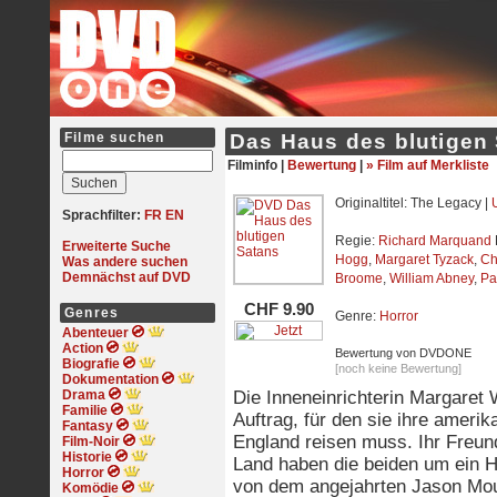
Filme suchen
Das Haus des blutigen
Filminfo |
Bewertung
|
» Film auf Merkliste
Originaltitel: The Legacy |
Sprachfilter:
FR
EN
Regie:
Richard Marquand
Erweiterte Suche
Hogg
,
Margaret Tyzack
,
Ch
Was andere suchen
Demnächst auf DVD
Broome
,
William Abney
,
Pa
CHF 9.90
Genres
Genre:
Horror
Abenteuer
Action
Bewertung von DVDONE
Biografie
[noch keine Bewertung]
Dokumentation
Drama
Die Inneneinrichterin Margaret 
Familie
Auftrag, für den sie ihre ameri
Fantasy
England reisen muss. Ihr Freund
Film-Noir
Historie
Land haben die beiden um ein Ha
Horror
von dem angejahrten Jason Moun
Komödie