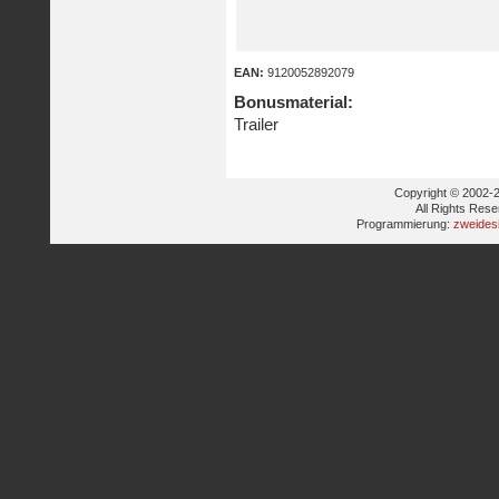
EAN:
9120052892079
Bonusmaterial:
Trailer
Copyright © 2002-2
All Rights Res
Programmierung:
zweides