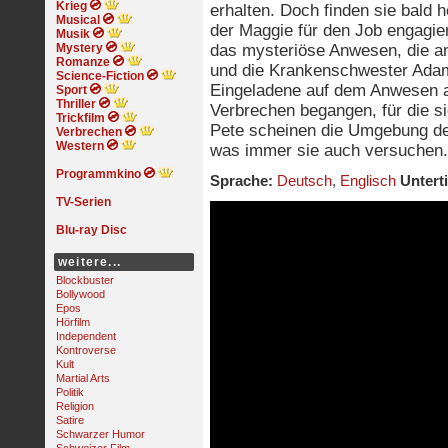
Krieg
erhalten. Doch finden sie bald 
Musical
der Maggie für den Job engagie
Musik
Mystery
das mysteriöse Anwesen, die an
Romanze
und die Krankenschwester Adams 
Science-Fiction
Eingeladene auf dem Anwesen ab
Sport
Thriller
Verbrechen begangen, für die s
Trickfilm
Pete scheinen die Umgebung de
Verbrechen
Western
was immer sie auch versuchen.
Programmkino
Sprache:
Deutsch
,
Englisch
Unterti
TV-Serien
Blu-ray Disc
weitere...
Blockbuster
Bollywood
Epos
Hörfilm
Independent
Kontroverse
Kult
Martial Arts
Politik
Religion
Satire
Schwarzer Humor