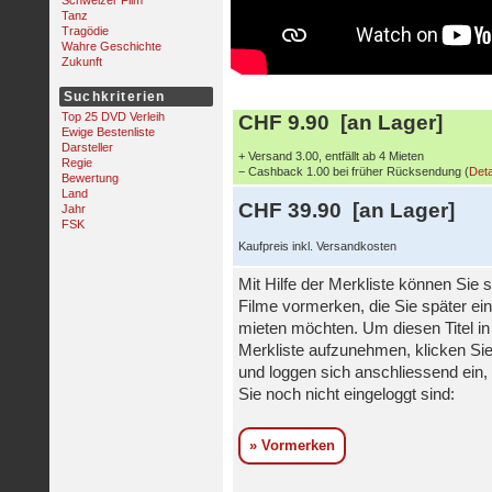
Schweizer Film
Tanz
Tragödie
Wahre Geschichte
Zukunft
Suchkriterien
Top 25 DVD Verleih
CHF 9.90 [an Lager]
Ewige Bestenliste
Darsteller
+ Versand 3.00, entfällt ab 4 Mieten
Regie
− Cashback 1.00 bei früher Rücksendung (
Deta
Bewertung
Land
CHF 39.90 [an Lager]
Jahr
FSK
Kaufpreis inkl. Versandkosten
Mit Hilfe der Merkliste können Sie s
Filme vormerken, die Sie später ei
mieten möchten. Um diesen Titel in
Merkliste aufzunehmen, klicken Sie
und loggen sich anschliessend ein, 
Sie noch nicht eingeloggt sind:
» Vormerken