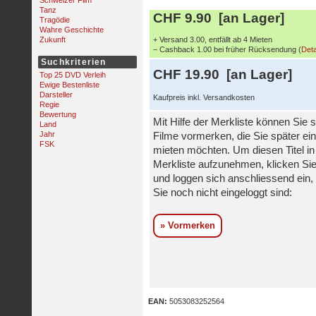
Schweizer Film
Tanz
CHF 9.90 [an Lager]
Tragödie
Wahre Geschichte
Zukunft
+ Versand 3.00, entfällt ab 4 Mieten
− Cashback 1.00 bei früher Rücksendung (
Deta
Suchkriterien
CHF 19.90 [an Lager]
Top 25 DVD Verleih
Ewige Bestenliste
Darsteller
Kaufpreis inkl. Versandkosten
Regie
Bewertung
Mit Hilfe der Merkliste können Sie s
Land
Jahr
Filme vormerken, die Sie später ei
FSK
mieten möchten. Um diesen Titel in
Merkliste aufzunehmen, klicken Sie
und loggen sich anschliessend ein, 
Sie noch nicht eingeloggt sind:
» Vormerken
EAN:
5053083252564