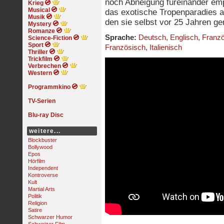
noch Abneigung füreinander em
Krieg
Musical
das exotische Tropenparadies a
Musik
den sie selbst vor 25 Jahren g
Mystery
Romanze
Sprache:
Deutsch
,
Englisch
,
Franz
Science-Fiction
Sport
Französisch
,
Italienisch
Thriller
Trickfilm
Verbrechen
Western
Programmkino
TV-Serien
Blu-ray Disc
weitere...
Blockbuster
Bollywood
Epos
Hörfilm
Independent
Kontroverse
Kult
Martial Arts
Politik
Religion
Satire
Schwarzer Humor