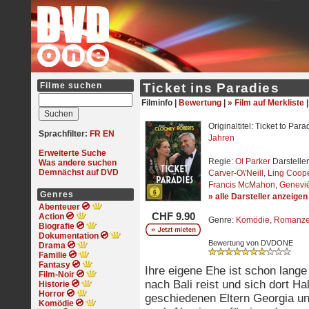
Filme suchen
Ticket ins Paradies
Filminfo |
Bewertung
|
» Film auf Merkliste
Originaltitel: Ticket to Para
Sprachfilter:
FR
EN
Jahren
Erweiterte Suche
Regie:
Ol Parker
Darstelle
Was andere suchen
Demnächst auf DVD
Carver-O\'Neill
,
Ling Coop
Francis McMahon
,
Genevi
Genres
» alle Darsteller anzeigen
Abenteuer
CHF 9.90
Action
Genre:
Komödie
,
Romanz
Biografie
Dokumentation
Bewertung von DVDONE
Drama
Familie
Fantasy
Ihre eigene Ehe ist schon lange
Film-Noir
nach Bali reist und sich dort Hal
Historie
Horror
geschiedenen Eltern Georgia un
Komödie