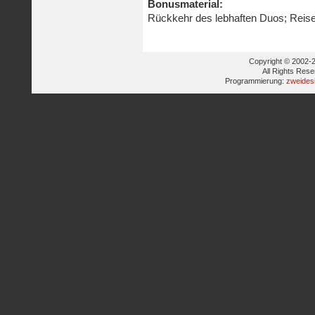
Bonusmaterial:
Rückkehr des lebhaften Duos; Reisez
Copyright © 2002-2
All Rights Res
Programmierung:
zweides