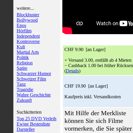
weitere...
Blockbuster
Bollywood
Epos
Hörfilm
Independent
Kontroverse
Kult
CHF 9.90 [an Lager]
Martial Arts
Politik
+ Versand 3.00, entfällt ab 4 Mieten
Religion
− Cashback 1.00 bei früher Rückse
Satire
(
Details
)
Schwarzer Humor
Schweizer Film
Tanz
CHF 19.90 [an Lager]
Tragödie
Wahre Geschichte
Kaufpreis inkl. Versandkosten
Zukunft
Mit Hilfe der Merkliste
Suchkriterien
Top 25 DVD Verleih
können Sie sich Filme
Ewige Bestenliste
vormerken, die Sie später
Darsteller