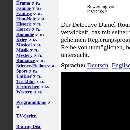
Drama
Bewertung von
Familie
DVDONE
Fantasy
Film-Noir
Der Detective Daniel Rour
Historie
Horror
verwickelt, das mit seine
Komödie
geheimen Regierungsprogr
Krieg
Musical
Reihe von unmöglichen, h
Musik
untersucht.
Mystery
Romanze
Sprache:
Deutsch
,
Englis
Science-Fiction
Sport
Thriller
Trickfilm
Verbrechen
Western
Programmkino
TV-Serien
Blu-ray Disc