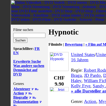
Filme suchen
Hypnotic
Filminfo |
Bewertung
|
» Film auf M
Sprachfilter:
FR
EN
United States
/
Unit
16 Jahren
Erweiterte Suche
Was andere suchen
Regie:
Robert Rod
Demnächst auf
DVD
Braga
,
JD Pardo
,
D
CHF
Haley
,
William Fic
9.90
Genres
Kelly Frye
,
Sandy 
Abenteuer
» alle Darsteller 
Action
Biografie
Genre:
Action
,
Mys
Dokumentation