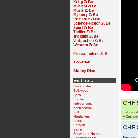
Krieg
Musical
Musik
Mystery
Romanze
Science-Fiction
Sport
Thriller
Trickfilm
Verbrechen
Western
Programmkino
TV-Serien
Blu-ray Disc
weitere...
Blockbuster
Bollywood
Epos
Hörfilm
CHF 9
Independent
Kontroverse
Kult
+ Versand 
Martial Arts
− Cashbac
Politik
Religion
CHF 
Satire
Schwarzer Humor
Kaufpreis