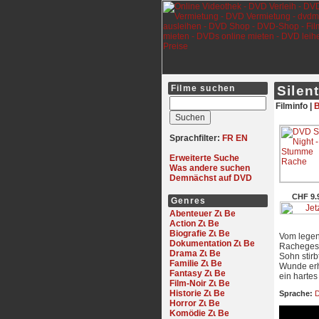
Filme suchen
Silen
Filminfo |
B
Sprachfilter:
FR
EN
Erweiterte Suche
Was andere suchen
Demnächst auf DVD
CHF 9.
Genres
Abenteuer
Action
Biografie
Vom legen
Dokumentation
Rachegesc
Drama
Sohn stirb
Familie
Wunde erh
Fantasy
ein harte
Film-Noir
Historie
Sprache:
D
Horror
Komödie