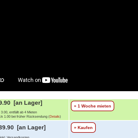
.90 [an Lager]
» 1 Woche mieten
3.00, entfällt ab 4 Mieten
k 1.00 bei früher Rücksendung (
Details
)
39.90 [an Lager]
» Kaufen
 inkl. Versandkosten