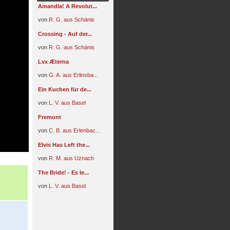
Amandla! A Revolut...
von
R. G. aus Schänis
Crossing - Auf der...
von
R. G. aus Schänis
Lvx Æterna
von
G. A. aus Erlinsba...
Ein Kuchen für de...
von
L. V. aus Basel
Fremont
von
C. B. aus Erlenbac...
Elvis Has Left the...
von
R. M. aus Uznach
The Bride! - Es le...
von
L. V. aus Basel