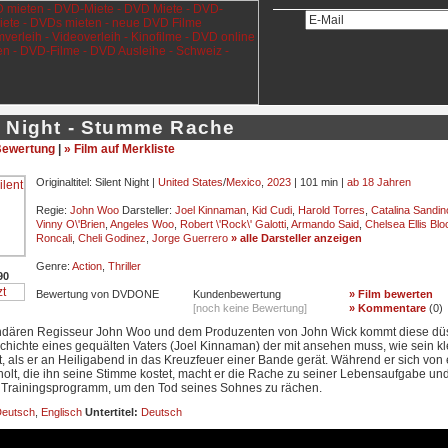
t Night - Stumme Rache
ewertung
|
» Film auf Merkliste
Originaltitel: Silent Night |
United States
/
Mexico
,
2023
| 101 min |
ab 18 Jahren
Regie:
John Woo
Darsteller:
Joel Kinnaman
,
Kid Cudi
,
Harold Torres
,
Catalina Sandi
Vinny O\'Brien
,
Angeles Woo
,
Robert \'Rock\' Galotti
,
Armando Said
,
Chelsea Ellis Blo
Roncali
,
Cheli Godinez
,
Jorge Guerrero
» alle Darsteller anzeigen
Genre:
Action
,
Thriller
90
Bewertung von DVDONE
Kundenbewertung
» Film bewerten
[noch keine Bewertung]
» Kommentare
(
0
)
dären Regisseur John Woo und dem Produzenten von John Wick kommt diese dü
hichte eines gequälten Vaters (Joel Kinnaman) der mit ansehen muss, wie sein kl
t, als er an Heiligabend in das Kreuzfeuer einer Bande gerät. Während er sich von 
olt, die ihn seine Stimme kostet, macht er die Rache zu seiner Lebensaufgabe un
s Trainingsprogramm, um den Tod seines Sohnes zu rächen.
eutsch
,
Englisch
Untertitel:
Deutsch