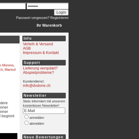
Passwort vergessen?
Registrieren
Ihr Warenkorb
Info
Verleih & Versand
AGB
Impressum & Kontakt
Support
no Moreno
,
Lieferung verspätet?
ch
,
Marisol
Abspielprobleme?
Kundendienst:
info@dvdone.ch
Newsletter
Stets informiert mit unserem
stere
kostenlosen Newsletter!
einer
einer
d beginnt
anmelden
abmelden
Neue Bewertungen