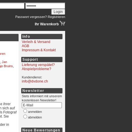
Passwort vergessen?
Registrieren
Ihr Warenkorb
Info
Verleih & Versand
AGB
Impressum & Kontakt
hren
Support
,
Jan
Lieferung verspätet?
jo Bruins
,
Abspielprobleme?
Kundendienst:
info@dvdone.ch
Newsletter
Stets informiert mit unserem
kostenlosen Newsletter!
e ihrer
 sich auf
anmelden
ls Fotograf
t. Sie
abmelden
 der in
Neue Bewertungen