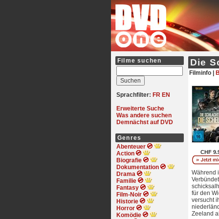
Filme suchen
Die S
Filminfo |
B
Sprachfilter:
FR
EN
Erweiterte Suche
Was andere suchen
Demnächst auf DVD
Genres
Abenteuer
CHF 9.
Action
Biografie
Dokumentation
Während i
Drama
Verbündet
Familie
schicksalh
Fantasy
für den Wi
Film-Noir
versucht i
Historie
niederländ
Horror
Zeeland ab
Komödie