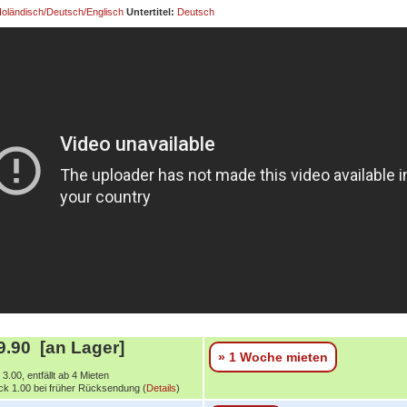
oländisch/Deutsch/Englisch
Untertitel:
Deutsch
.90 [an Lager]
» 1 Woche mieten
3.00, entfällt ab 4 Mieten
k 1.00 bei früher Rücksendung (
Details
)