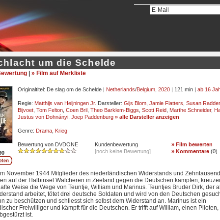
chlacht um die Schelde
ewertung
|
» Film auf Merkliste
Originaltitel: De slag om de Schelde |
Netherlands
/
Belgium
,
2020
| 121 min |
ab 16 Ja
Regie:
Matthijs van Heijningen Jr.
Darsteller:
Gijs Blom
,
Jamie Flatters
,
Susan Radder
Bijvoet
,
Tom Felton
,
Coen Bril
,
Theo Barklem-Biggs
,
Scott Reid
,
Marthe Schneider
,
Ha
Justus von Dohnányi
,
Joep Paddenburg
» alle Darsteller anzeigen
Genre:
Drama
,
Krieg
Bewertung von DVDONE
Kundenbewertung
» Film bewerten
[noch keine Bewertung]
» Kommentare
(
0
)
90
m November 1944 Mitglieder des niederländischen Widerstands und Zehntausend
en auf der Halbinsel Walcheren in Zeeland gegen die Deutschen kämpfen, kreuzen
afte Weise die Wege von Teuntje, William und Marinus. Teuntjes Bruder Dirk, der a
derstand arbeitet, tötet drei deutsche Soldaten und wird von den Deutschen gesuch
hn zu beschützen und schliesst sich selbst dem Widerstand an. Marinus ist ein
ischer Freiwilliger und kämpft für die Deutschen. Er trifft auf William, einen Piloten,
gestürzt ist.