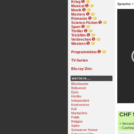
Krieg
Sprache:
H
Musical
Musik
Mystery
Romanze
Science-Fiction
Sport
Thriller
Trickfilm
Verbrechen
Western
Programmkino
TV-Serien
Blu-ray Disc
weitere...
Blockbuster
Bollywood
Epos
Hörfilm
Independent
Kontroverse
Kult
Martial Arts
CHF 9
Politik
Religion
+ Versand 
Satire
− Cashbac
Schwarzer Humor