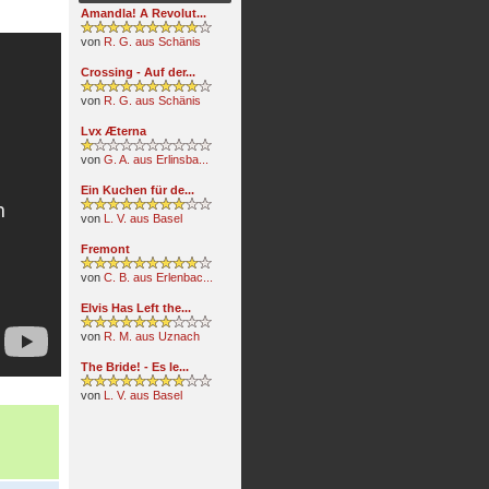
Amandla! A Revolut...
von
R. G. aus Schänis
Crossing - Auf der...
von
R. G. aus Schänis
Lvx Æterna
von
G. A. aus Erlinsba...
Ein Kuchen für de...
von
L. V. aus Basel
Fremont
von
C. B. aus Erlenbac...
Elvis Has Left the...
von
R. M. aus Uznach
The Bride! - Es le...
von
L. V. aus Basel