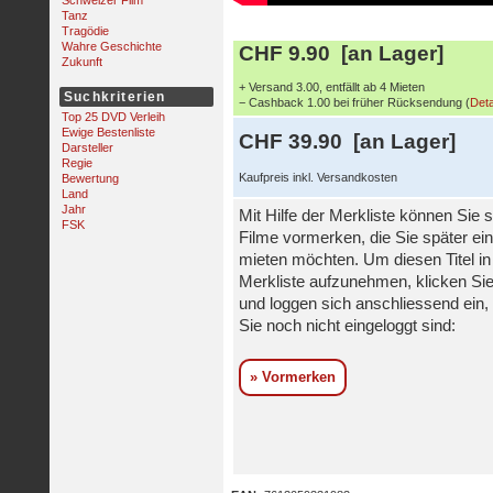
Schweizer Film
Tanz
Tragödie
Wahre Geschichte
CHF 9.90 [an Lager]
Zukunft
+ Versand 3.00, entfällt ab 4 Mieten
Suchkriterien
− Cashback 1.00 bei früher Rücksendung (
Deta
Top 25 DVD Verleih
Ewige Bestenliste
CHF 39.90 [an Lager]
Darsteller
Regie
Kaufpreis inkl. Versandkosten
Bewertung
Land
Jahr
Mit Hilfe der Merkliste können Sie s
FSK
Filme vormerken, die Sie später ei
mieten möchten. Um diesen Titel in
Merkliste aufzunehmen, klicken Sie
und loggen sich anschliessend ein, 
Sie noch nicht eingeloggt sind:
» Vormerken