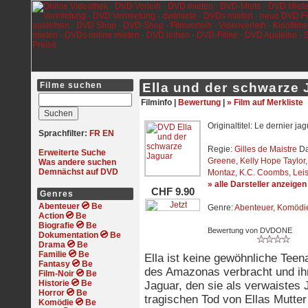
Filme suchen
Ella und der schwarze 
Filminfo |
Bewertung
|
» Film auf Merkliste
Originaltitel: Le dernier jag
Sprachfilter:
FR
EN
Regie:
Gilles de Maistre
Da
Erweiterte Suche
Greene
,
Kelly Hope Taylor
Was andere suchen
Demnächst auf DVD
Montaz
,
K.C. Coombs
,
Lei
» alle Darsteller anzeigen
CHF 9.90
Genres
Abenteuer
Genre:
Abenteuer
,
Komödi
Action
Biografie
Bewertung von DVDONE
Dokumentation
Drama
Familie
Ella ist keine gewöhnliche Teen
Fantasy
des Amazonas verbracht und ihr
Film-Noir
Historie
Jaguar, den sie als verwaistes
Horror
tragischen Tod von Ellas Mutte
Komödie