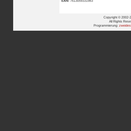
EAN:
7613059331983
Copyright © 2002-2
All Rights Res
Programmierung:
zweides