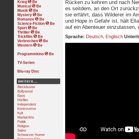
Rücken zu kehren und nach New 
Krieg
Musical
es seitdem, an den Ort zurückz
Musik
sie erfährt, dass Wilderer im 
Mystery
Romanze
und Hope in Gefahr ist, hält Ell
Science-Fiction
auf ein Abenteuer einzulassen, 
Sport
Thriller
Sprache:
Deutsch
,
Englisch
Unterti
Trickfilm
Verbrechen
Western
Programmkino
TV-Serien
Blu-ray Disc
weitere...
Blockbuster
Bollywood
Epos
Hörfilm
Independent
Kontroverse
Kult
Martial Arts
Politik
Religion
Satire
Schwarzer Humor