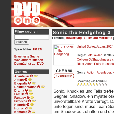
Filme suchen
Sonic the Hedgehog 3
Filminfo |
Bewertung
|
» Film auf Merkliste
United States
/
Japan
,
2024
Sprachfilter:
FR
EN
Regie:
Jeff Fowler
Darstell
Erweiterte Suche
Colleen O\'Shaughnessey
Was andere suchen
Demnächst auf DVD
Ritter
,
Adam Pally
,
Natasha
CHF 9.90
Genres
Genre:
Action
,
Abenteuer
,
Abenteuer
Action
Bewertung von DVDONE
Biografie
Dokumentation
Drama
Sonic, Knuckles und Tails tref
Familie
Gegner: Shadow, ein mysteriöse
Fantasy
unvorstellbare Kräfte verfügt. D
Film-Noir
Historie
unterlegen sind, muss Team Son
Horror
um Shadow aufzuhalten und die
Komödie