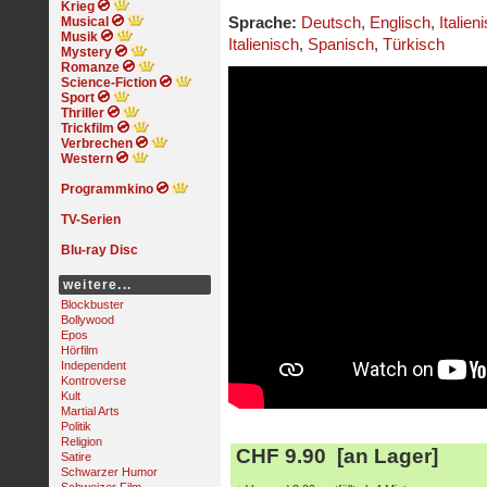
Krieg
Musical
Sprache:
Deutsch
,
Englisch
,
Italien
Musik
Italienisch
,
Spanisch
,
Türkisch
Mystery
Romanze
Science-Fiction
Sport
Thriller
Trickfilm
Verbrechen
Western
Programmkino
TV-Serien
Blu-ray Disc
weitere...
Blockbuster
Bollywood
Epos
Hörfilm
Independent
Kontroverse
Kult
Martial Arts
Politik
Religion
CHF 9.90 [an Lager]
Satire
Schwarzer Humor