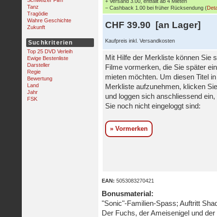
Schweizer Film
+ Versand 3.00, entfällt ab 4 Mieten
Tanz
− Cashback 1.00 bei früher Rücksendung (
Deta
Tragödie
Wahre Geschichte
CHF 39.90 [an Lager]
Zukunft
Kaufpreis inkl. Versandkosten
Suchkriterien
Top 25 DVD Verleih
Mit Hilfe der Merkliste können Sie s
Ewige Bestenliste
Darsteller
Filme vormerken, die Sie später ei
Regie
mieten möchten. Um diesen Titel in
Bewertung
Land
Merkliste aufzunehmen, klicken Sie
Jahr
und loggen sich anschliessend ein, 
FSK
Sie noch nicht eingeloggt sind:
» Vormerken
EAN:
5053083270421
Bonusmaterial:
"Sonic"-Familien-Spass; Auftritt Sha
Der Fuchs, der Ameisenigel und der 