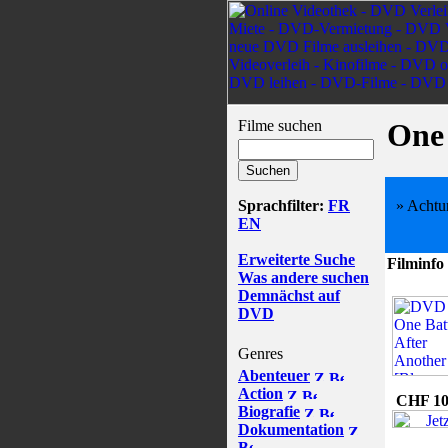
Filme suchen
One 
Sprachfilter:
FR
» Achtu
EN
Erweiterte Suche
Filminfo
Was andere suchen
Demnächst auf
DVD
Genres
Abenteuer
Action
CHF 10
Biografie
Dokumentation