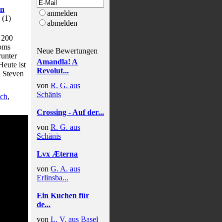
en
anmelden
(
1
)
abmelden
 200
toms
Neue Bewertungen
runter
Amandla! A
Heute ist
Revolut...
l Steven
von
R. G. aus
Schänis
ch
,
Crossing - Auf der...
von
R. G. aus
Schänis
Lvx Æterna
von
G. A. aus
Erlinsba...
Ein Kuchen für
de...
von
L. V. aus Basel