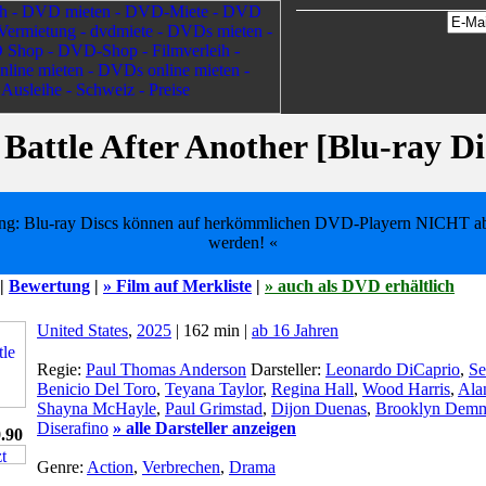
Battle After Another [Blu-ray Di
ng: Blu-ray Discs können auf herkömmlichen DVD-Playern NICHT ab
werden! «
 |
Bewertung
|
» Film auf Merkliste
|
» auch als DVD erhältlich
United States
,
2025
| 162 min |
ab 16 Jahren
Regie:
Paul Thomas Anderson
Darsteller:
Leonardo DiCaprio
,
Se
Benicio Del Toro
,
Teyana Taylor
,
Regina Hall
,
Wood Harris
,
Ala
Shayna McHayle
,
Paul Grimstad
,
Dijon Duenas
,
Brooklyn Dem
Diserafino
» alle Darsteller anzeigen
.90
Genre:
Action
,
Verbrechen
,
Drama