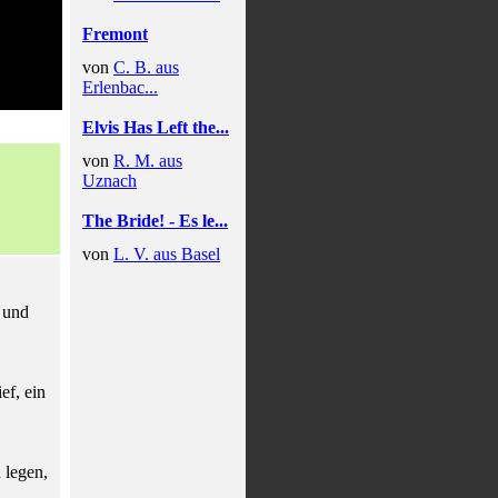
Fremont
von
C. B. aus
Erlenbac...
Elvis Has Left the...
von
R. M. aus
Uznach
The Bride! - Es le...
von
L. V. aus Basel
 und
ef, ein
 legen,