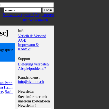
Passwort vergessen?
Registrieren
Ihr Warenkorb
sc]
Info
Verleih & Versand
AGB
Impressum &
Kontakt
gespielt
Support
Lieferung verspätet?
Abspielprobleme?
Kundendienst:
info@dvdone.ch
an Penn
,
na Haim
,
Newsletter
me
,
Sachi
Stets informiert mit
unserem kostenlosen
Newsletter!