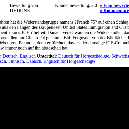
Bewertung von
Kundenbewertung:
2.0
» Film bewert
DVDONE
» Kommentare
ahren hat die Widerstandsgruppe namens ?French 75? auf einen Schlag
e aus den Fängen des skrupellosen United States Immigration and Cus
ent ? kurz: ICE ? befreit. Danach verschwanden die Widerständler, da
 von allen nur Ghetto Pat genannte Bob Ferguson, von der Bildfläche. 
ieben von Paranoia, denn er fürchtet, dass es der damalige ICE-Colone
aw immer noch auf ihn abgesehen hat.
:
Deutsch
,
Englisch
Untertitel:
Deutsch für Hörgeschädigte
,
Schwedis
sch
,
Finnisch
,
Dänisch
,
Englisch für Hörgeschädigte