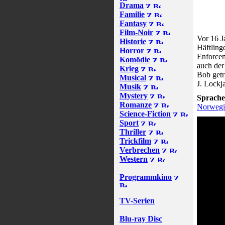
Drama
Familie
Fantasy
Film-Noir
Vor 16 J
Historie
Häftling
Horror
Enforcem
Komödie
auch der
Krieg
Bob getr
Musical
J. Lockj
Musik
Mystery
Sprache
Romanze
Norwegi
Science-Fiction
Sport
Thriller
Trickfilm
Verbrechen
Western
Programmkino
TV-Serien
Blu-ray Disc