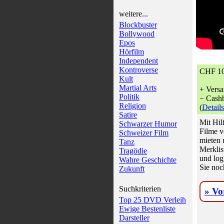
weitere...
Blockbuster
Bollywood
Epos
Hörfilm
Independent
Kontroverse
CHF 10
Kult
Martial Arts
+ Versa
Politik
− Cashb
Religion
(
Details
Satire
Mit Hil
Schwarzer Humor
Filme v
Schweizer Film
mieten 
Tanz
Merklis
Tragödie
und log
Wahre Geschichte
Sie noc
Zukunft
Suchkriterien
» Vo
Top 25 DVD Verleih
Ewige Bestenliste
Darsteller