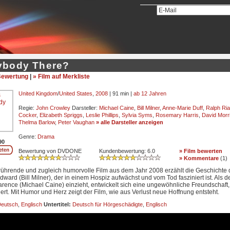
ybody There?
ewertung
|
» Film auf Merkliste
United Kingdom
/
United States
,
2008
| 91 min |
ab 12 Jahren
Regie:
John Crowley
Darsteller:
Michael Caine
,
Bill Milner
,
Anne-Marie Duff
,
Ralph Ri
Cocker
,
Elizabeth Spriggs
,
Leslie Phillips
,
Sylvia Syms
,
Rosemary Harris
,
David Morr
Thelma Barlow
,
Peter Vaughan
» alle Darsteller anzeigen
Genre:
Drama
90
Bewertung von DVDONE
Kundenbewertung:
6.0
» Film bewerten
» Kommentare
(
1
)
rührende und zugleich humorvolle Film aus dem Jahr 2008 erzählt die Geschichte 
dward (Bill Milner), der in einem Hospiz aufwächst und vom Tod fasziniert ist. Als de
rence (Michael Caine) einzieht, entwickelt sich eine ungewöhnliche Freundschaft,
dert. Mit Humor und Herz zeigt der Film, wie aus Verlust neue Hoffnung entsteht.
eutsch
,
Englisch
Untertitel:
Deutsch für Hörgeschädigte
,
Englisch