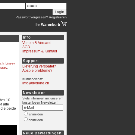
Passwort vergessen?
Registrieren
Ihr Warenkorb
Info
Verleih & Versand
AGB
Impressum & Kontakt
Support
ach
,
Linzey
Lieferung verspätet?
issey
,
Abspielprobleme?
Kundendienst:
info@dvdone.ch
Newsletter
Stets informiert mit unserem
des 10-
kostenlosen Newsletter!
r alte
 die beide
anmelden
abmelden
Neue Bewertungen