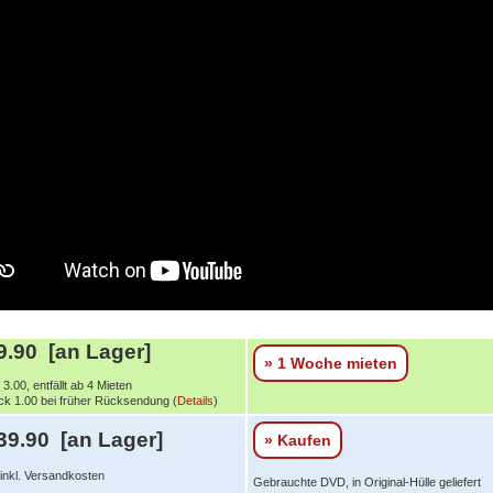
.90 [an Lager]
» 1 Woche mieten
3.00, entfällt ab 4 Mieten
k 1.00 bei früher Rücksendung (
Details
)
39.90 [an Lager]
» Kaufen
 inkl. Versandkosten
Gebrauchte DVD, in Original-Hülle geliefert