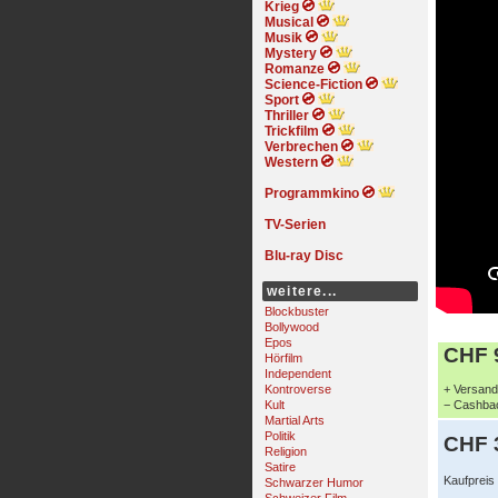
Krieg
Musical
Musik
Mystery
Romanze
Science-Fiction
Sport
Thriller
Trickfilm
Verbrechen
Western
Programmkino
TV-Serien
Blu-ray Disc
weitere...
Blockbuster
Bollywood
Epos
CHF 9
Hörfilm
Independent
Kontroverse
+ Versand 
Kult
− Cashbac
Martial Arts
Politik
CHF 
Religion
Satire
Kaufpreis
Schwarzer Humor