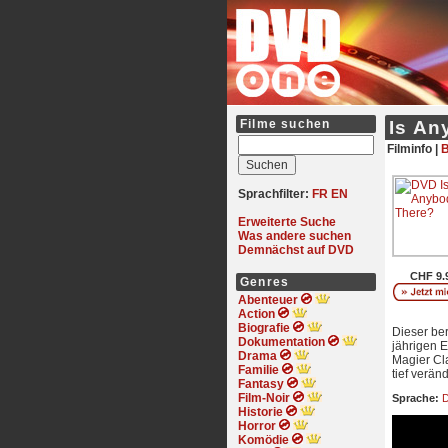
Filme suchen
Is An
Filminfo |
B
Sprachfilter:
FR
EN
Erweiterte Suche
Was andere suchen
Demnächst auf DVD
CHF 9.
Genres
Abenteuer
Action
Biografie
Dieser be
Dokumentation
jährigen E
Drama
Magier Cla
Familie
tief verän
Fantasy
Film-Noir
Sprache:
D
Historie
Horror
Komödie