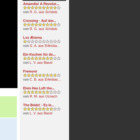
Amandla! A Revolut...
von
R. G. aus Schänis
Crossing - Auf der...
von
R. G. aus Schänis
Lvx Æterna
von
G. A. aus Erlinsba...
Ein Kuchen für de...
von
L. V. aus Basel
Fremont
von
C. B. aus Erlenbac...
Elvis Has Left the...
von
R. M. aus Uznach
The Bride! - Es le...
von
L. V. aus Basel